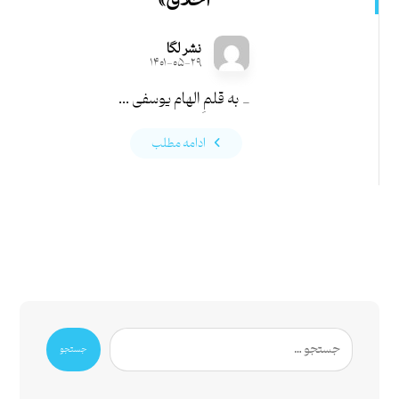
اخلاق»
نشر لگا
۱۴۰۱-۰۵-۲۹
_ به قلمِ الهام یوسفی ...
ادامه مطلب
جستجو