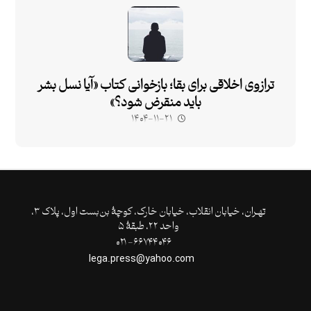
ترازوی اخلاقی برای بقا؛ بازخوانی کتاب «آیا نسل بشر
باید منقرض شود؟»
۱۴۰۴-۱۱-۲۱
تهـران،‌ خیابان انقلاب، خیابان خارک، کوچۀ بن‌بست اول، پلاک ۳،
واحد ۲۲، طبقۀ ۵
۶۶۷۴۴۰۴۶- ۰۲۱
lega.press@yahoo.com