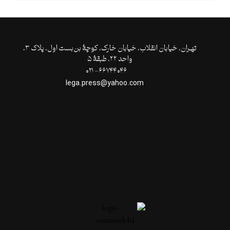
تهـران،‌ خیابان انقلاب، خیابان خارک، کوچۀ بن‌بست اول، پلاک ۳،
واحد ۲۲، طبقۀ ۵
۶۶۷۴۴۰۴۶- ۰۲۱
lega.press@yahoo.com