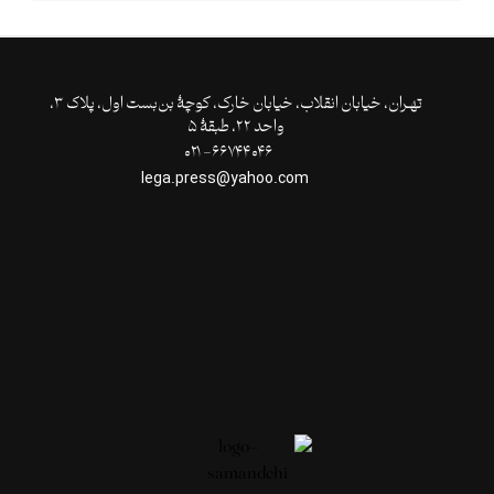
تهـران،‌ خیابان انقلاب، خیابان خارک، کوچۀ بن‌بست اول، پلاک ۳،
واحد ۲۲، طبقۀ ۵
۶۶۷۴۴۰۴۶- ۰۲۱
lega.press@yahoo.com