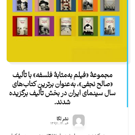
مجموعۀ «فیلم به‌مثابۀ فلسفه» با تألیف
«صالح نجفی»، به‌عنوان برترین کتاب‌های
سال سینمای ایران در بخش تألیف برگزیده
شدند.
نشر لگا
۱۳۹۷-۱۲-۰۶