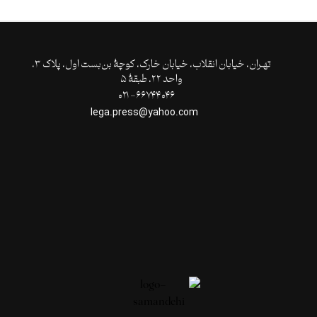
تهـران،‌ خیابان انقلاب، خیابان خارک، کوچۀ بن‌بست اول، پلاک ۳،
واحد ۲۲، طبقۀ ۵
۶۶۷۴۴۰۴۶- ۰۲۱
lega.press@yahoo.com