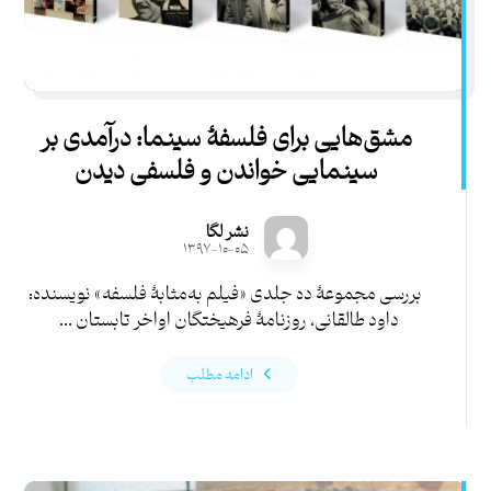
مشق‌­هایی برای فلسفۀ سینما: درآمدی بر
سینمایی خواندن و فلسفی دیدن
نشر لگا
۱۳۹۷-۱۰-۰۵
بررسی مجموعۀ ده جلدی «فیلم به‌مثابۀ فلسفه» نویسنده:
داود طالقانی، روزنامۀ فرهیختگان اواخر تابستان ...
ادامه مطلب