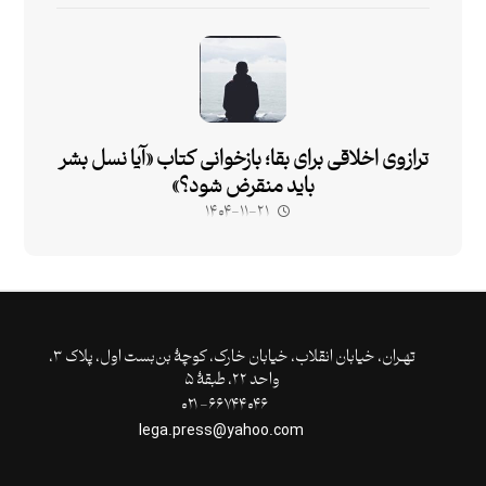
ترازوی اخلاقی برای بقا؛ بازخوانی کتاب «آیا نسل بشر
باید منقرض شود؟»
۱۴۰۴-۱۱-۲۱
تهـران،‌ خیابان انقلاب، خیابان خارک، کوچۀ بن‌بست اول، پلاک ۳،
واحد ۲۲، طبقۀ ۵
۶۶۷۴۴۰۴۶- ۰۲۱
lega.press@yahoo.com