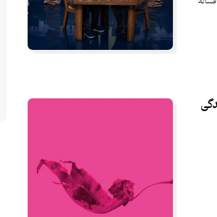
فسانۀ
دگی