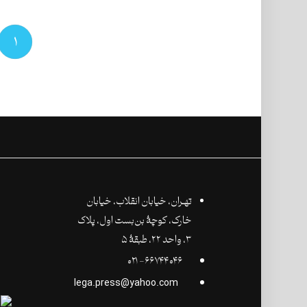
۱
تهـران،‌ خیابان انقلاب، خیابان
خارک، کوچۀ بن‌بست اول، پلاک
۳، واحد ۲۲، طبقۀ ۵
۶۶۷۴۴۰۴۶- ۰۲۱
lega.press@yahoo.com