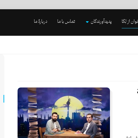
وان از لِگا
پدیدآورندگان
تماس با ما
دربارۀ ما