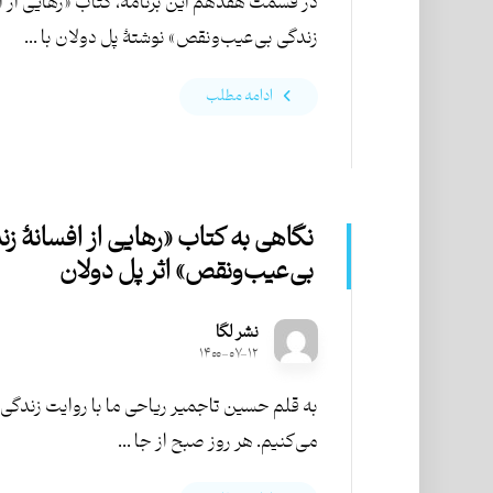
در قسمت هفدهم این برنامه، کتاب «رهایی از ا
زندگی بی‌عیب‌ونقص» نوشتۀ پل دولان با ...
ادامه مطلب
نگاهی به کتاب «رهایی از افسانۀ زن
بی‌عیب‌ونقص» اثر پل دولان
نشر لگا
۱۴۰۰-۰۷-۱۲
به قلم حسین تاجمیر ریاحی ما با روایت زندگی‌
می‌کنیم. هر روز صبح از جا ...