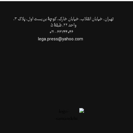
تهـران،‌ خیابان انقلاب، خیابان خارک، کوچۀ بن‌بست اول، پلاک ۳،
واحد ۲۲، طبقۀ ۵
۶۶۷۴۴۰۴۶- ۰۲۱
lega.press@yahoo.com