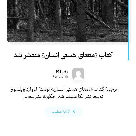
کتاب «معنای هستی انسان» منتشر شد
نشر لگا
۱۴۰۲-۰۸-۱۵
ترجمۀ کتاب «معنای هستی انسان» نوشتۀ ادوارد ویلسون
توسط نشر لگا منتشر شد. چگونه بشریت ...
ادامه مطلب