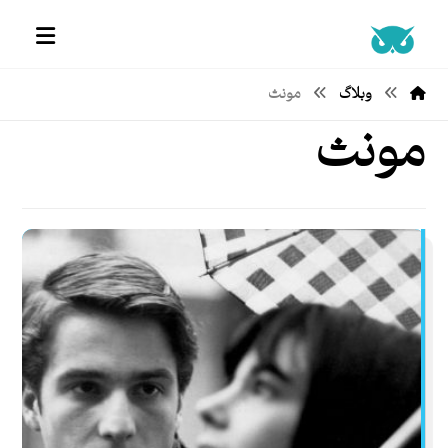
وبلاگ
مونث
مونث