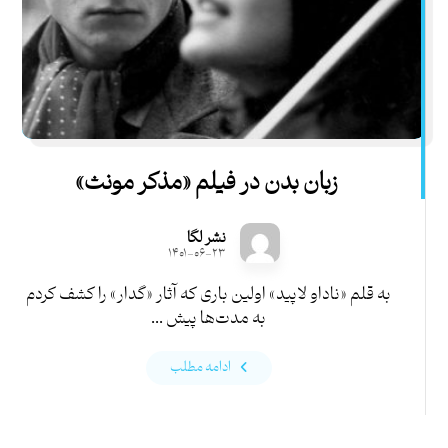
زبان بدن در فیلم «مذکر مونث»
نشر لگا
۱۴۰۱-۰۶-۲۳
به قلم «ناداو لاپید» اولین باری که آثار «گدار» را کشف کردم
به مدت‌ها پیش ...
ادامه مطلب