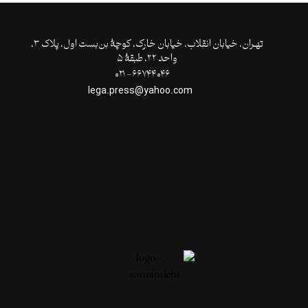
تهـران،‌ خیابان انقلاب، خیابان خارک، کوچۀ بن‌بست اول، پلاک ۳،
واحد ۲۲، طبقۀ ۵
۶۶۷۴۴۰۴۶- ۰۲۱
lega.press@yahoo.com