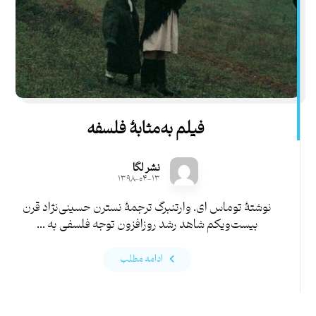
فیلم به‌مثابۀ فلسفه
نشر لگا
۱۳۹۸-۰۴-۱۳
نوشتۀ توماس ای. وارتنبرگ ترجمۀ نسترن حسینی‌نژاد قرن
بیست‌و‌یکم شاهد رشد روزافزون توجه فلسفی به ...
ادامه مطلب