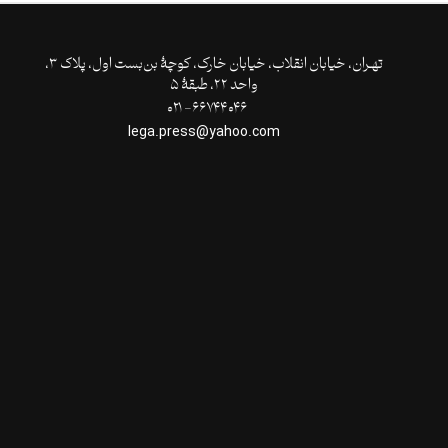
تهـران،‌ خیابان انقلاب، خیابان خارک، کوچۀ بن‌بست اول، پلاک ۳،
واحد ۲۲، طبقۀ ۵
۶۶۷۴۴۰۴۶- ۰۲۱
lega.press@yahoo.com