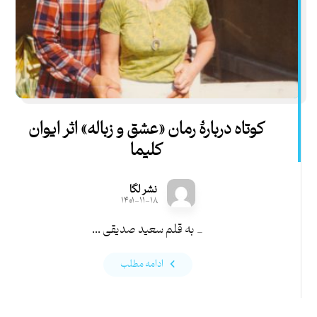
کوتاه دربارۀ رمان «عشق و زباله» اثر ایوان
کلیما
نشر لگا
۱۴۰۱-۱۱-۱۸
_ به قلم سعید صدیقی ...
ادامه مطلب