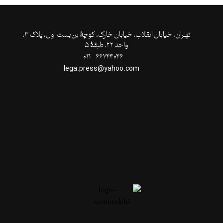
تهـران،‌ خیابان انقلاب، خیابان خارک، کوچۀ بن‌بست اول، پلاک ۳،
واحد ۲۲، طبقۀ ۵
۶۶۷۴۴۰۴۶- ۰۲۱
lega.press@yahoo.com