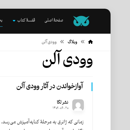
صفحۀ اصلی
قفسۀ کتاب
بخ
وبلاگ
وودی آلن
وودی آلن
آواز‌خواندن در آثار وودی آلن
نشر لگا
۱۴۰۲-۰۶-۲۰
زمانی که ژانری به مرحلۀ کنایه‌­آمیزش می‌­رسد، زن