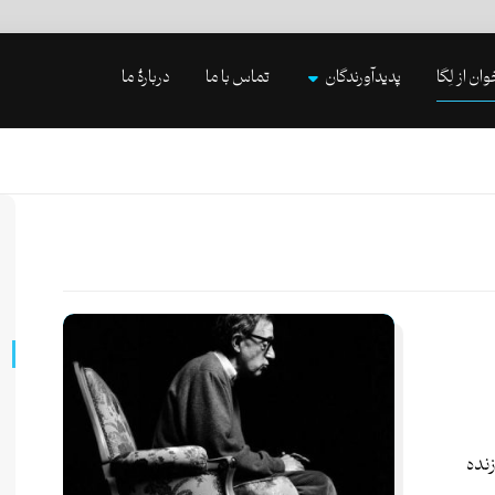
وان از لِگا
پدیدآورندگان
تماس با ما
دربارۀ ما
ده­‌