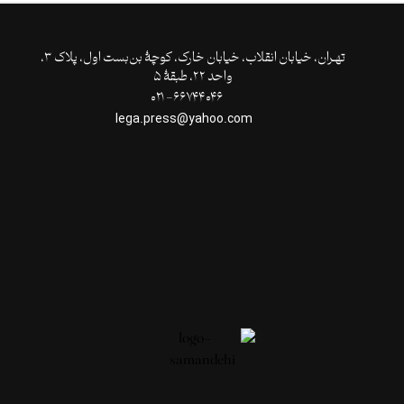
تهـران،‌ خیابان انقلاب، خیابان خارک، کوچۀ بن‌بست اول، پلاک ۳،
واحد ۲۲، طبقۀ ۵
۶۶۷۴۴۰۴۶- ۰۲۱
lega.press@yahoo.com