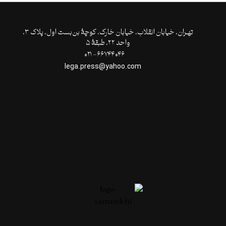
تهـران،‌ خیابان انقلاب، خیابان خارک، کوچۀ بن‌بست اول، پلاک ۳،
واحد ۲۲، طبقۀ ۵
۶۶۷۴۴۰۴۶- ۰۲۱
lega.press@yahoo.com