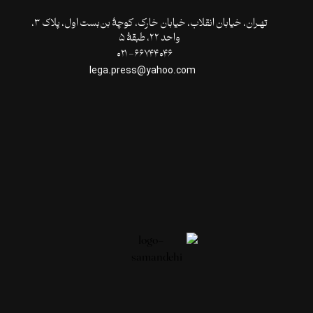
تهـران،‌ خیابان انقلاب، خیابان خارک، کوچۀ بن‌بست اول، پلاک ۳،
واحد ۲۲، طبقۀ ۵
۶۶۷۴۴۰۴۶- ۰۲۱
lega.press@yahoo.com