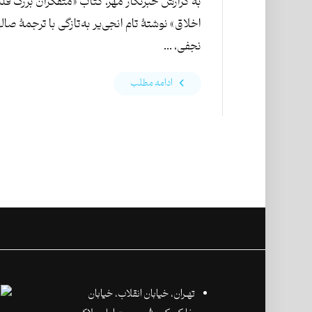
به گزارش خبرنگار مهر، کتاب «متفکران بزرگ فل
اخلاق» نوشتۀ تام انجی‌یر به‌تازگی با ترجمۀ صال
نجفی، ...
ادامه مطلب
تهـران،‌ خیابان انقلاب، خیابان