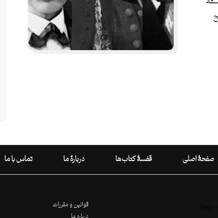
سفۀ
ح
صفحۀ اصلی
قفسۀ کتاب‌ها
دربارۀ ما
تماس با ما
قوانین و مقررات
درباره ما