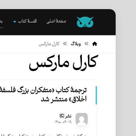
صفحۀ اصلی
قفسۀ کتاب
بخ
وبلاگ
کارل مارکس
کارل مارکس
ترجمۀ کتاب «متفکران بزرگ فلسفۀ
اخلاق» منتشر شد
نشر لگا
۱۴۰۰-۰۴-۱۹