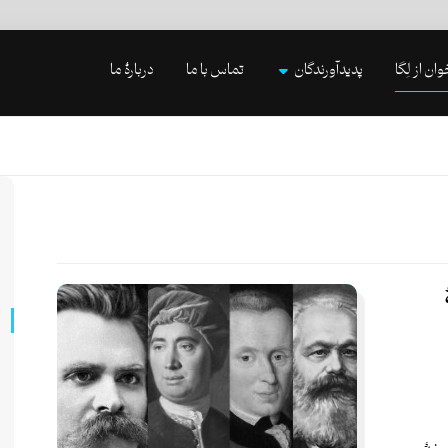
وان از لِگا
پدیدآورندگان
تماس با ما
دربارۀ ما