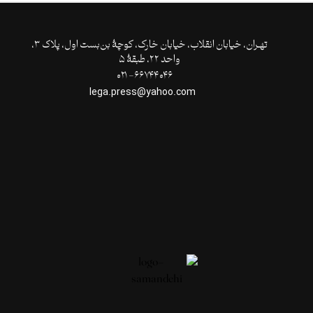
تهـران،‌ خیابان انقلاب، خیابان خارک، کوچۀ بن‌بست اول، پلاک ۳،
واحد ۲۲، طبقۀ ۵
۶۶۷۴۴۰۴۶- ۰۲۱
lega.press@yahoo.com