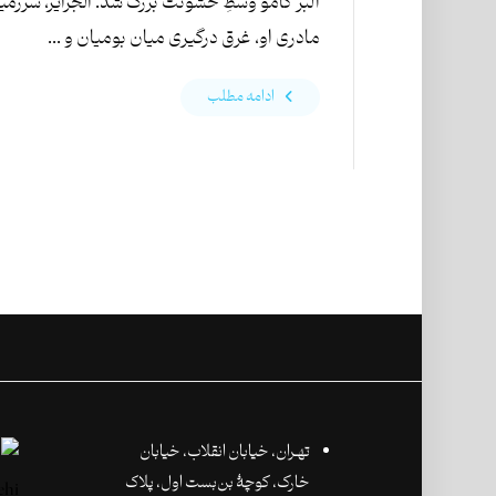
آلبر کامو وسطِ خشونت بزرگ شد. الجزایر، سرزمی
مادری او، غرق درگیری میان بومیان و ...
ادامه مطلب
تهـران،‌ خیابان انقلاب، خیابان
خارک، کوچۀ بن‌بست اول، پلاک