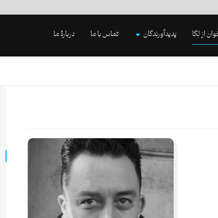
وان از لِگا
پدیدآورندگان
تماس با ما
دربارۀ ما