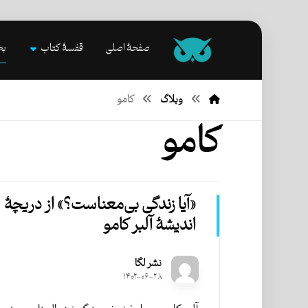
صفحۀ اصلی
قفسۀ کتاب
بخ
وبلاگ
کامو
کامو
«آیا زندگی بی‌معناست؟» از دریچۀ
اندیشۀ آلبر کامو
نشر لگا
۱۴۰۲-۰۶-۲۸