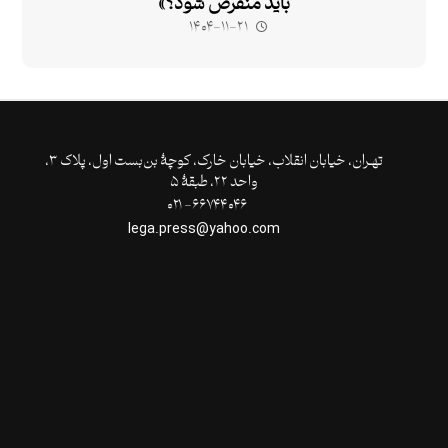
باید منقرض شود؟»
۱۴۰۴-۱۱-۲۱
تهـران،‌ خیابان انقلاب، خیابان خارک، کوچۀ بن‌بست اول، پلاک ۳،
واحد ۲۲، طبقۀ ۵
۶۶۷۴۴۰۴۶- ۰۲۱
lega.press@yahoo.com