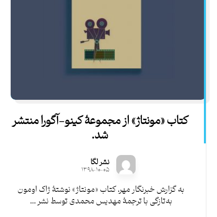
کتاب «مونتاژ» از مجموعۀ کینو-آگورا منتشر
شد.
نشر لگا
۱۳۹۸-۱۰-۰۵
به گزارش خبرنگار مهر، کتاب «مونتاژ» نوشتۀ ژاک اومون
به‌تازگی با ترجمۀ مهدیس محمدی توسط نشر ...