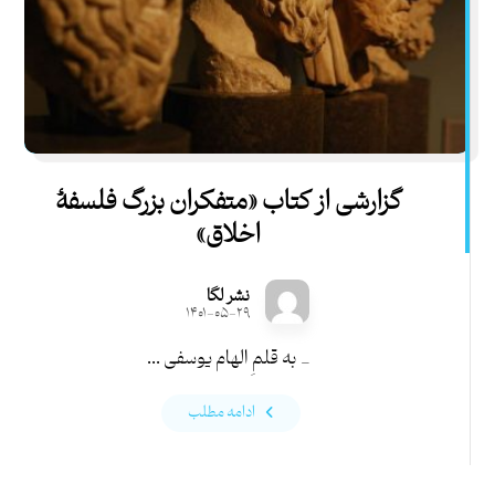
گزارشی از کتاب «متفکران بزرگ فلسفۀ
اخلاق»
نشر لگا
۱۴۰۱-۰۵-۲۹
_ به قلمِ الهام یوسفی ...
ادامه مطلب