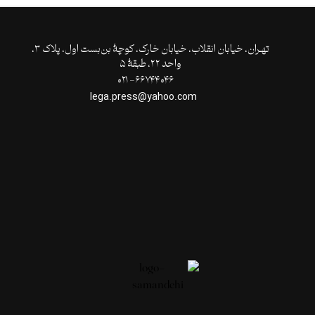
تهـران،‌ خیابان انقلاب، خیابان خارک، کوچۀ بن‌بست اول، پلاک ۳،
واحد ۲۲، طبقۀ ۵
۶۶۷۴۴۰۴۶- ۰۲۱
lega.press@yahoo.com