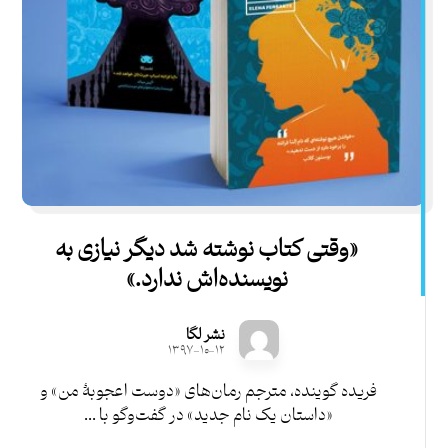
«وقتی کتاب نوشته شد دیگر نیازی به
نویسنده‌اش ندارد.»
نشر لگا
۱۳۹۷-۱۰-۱۲
فریده گوینده، مترجم رمان‌های «دوست اعجوبۀ من» و
«داستان یک نام جدید» در گفت‌وگو با ...