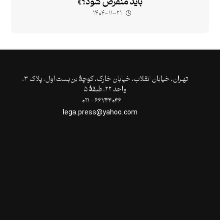
باید منقرض شود؟»
۱۴۰۴-۱۱-۲۱
تهـران،‌ خیابان انقلاب، خیابان خارک، کوچۀ بن‌بست اول، پلاک ۳،
واحد ۲۲، طبقۀ ۵
۶۶۷۴۴۰۴۶- ۰۲۱
lega.press@yahoo.com