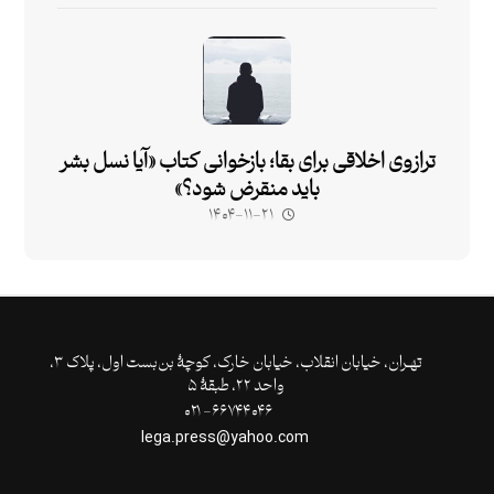
ترازوی اخلاقی برای بقا؛ بازخوانی کتاب «آیا نسل بشر
باید منقرض شود؟»
۱۴۰۴-۱۱-۲۱
تهـران،‌ خیابان انقلاب، خیابان خارک، کوچۀ بن‌بست اول، پلاک ۳،
واحد ۲۲، طبقۀ ۵
۶۶۷۴۴۰۴۶- ۰۲۱
lega.press@yahoo.com