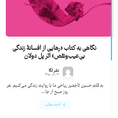
نگاهی به کتاب «رهایی از افسانۀ زندگی
بی‌عیب‌ونقص» اثر پل دولان
نشر لگا
۱۴۰۰-۰۷-۱۲
به قلم حسین تاجمیر ریاحی ما با روایت زندگی‌ می‌کنیم. هر
روز صبح از جا ...
ادامه مطلب