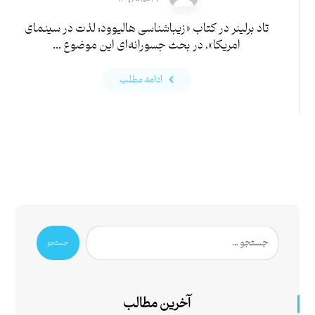
تاد برلینر در کتاب «زیباشناسی هالیوود: لذت در سینمای
امریکا»، در بحث جسورانه‌ای این موضوع ...
ادامه مطلب
جستجو
آخرین مطالب