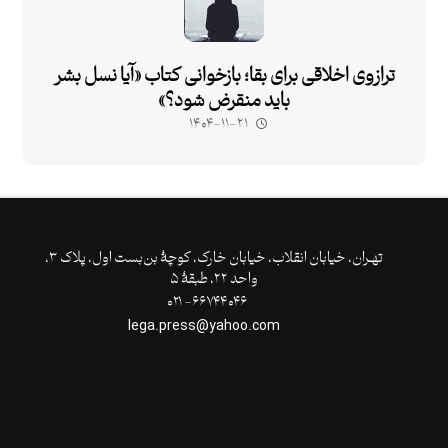
ترازوی اخلاقی برای بقا؛ بازخوانی کتاب «آیا نسل بشر
باید منقرض شود؟»
۱۴۰۴-۱۱-۲۱
تهـران،‌ خیابان انقلاب، خیابان خارک، کوچۀ بن‌بست اول، پلاک ۳،
واحد ۲۲، طبقۀ ۵
۶۶۷۴۴۰۴۶- ۰۲۱
lega.press@yahoo.com