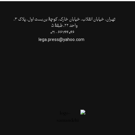
تهـران،‌ خیابان انقلاب، خیابان خارک، کوچۀ بن‌بست اول، پلاک ۳،
واحد ۲۲، طبقۀ ۵
۶۶۷۴۴۰۴۶- ۰۲۱
lega.press@yahoo.com