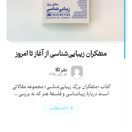
متفکران زیبایی‌شناسی از آغاز تا امروز
نشر لگا
۱۳۹۸-۰۵-۰۹
کتاب «متفکران بزرگ زیبایی‌شناسی» مجموعه مقالاتی
اســت دربارۀ زیباشناسی و فلسفۀ هنر که به بررسی ...
ادامه مطلب