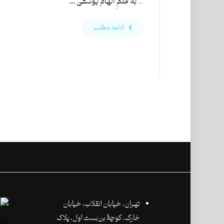
_ به قلمِ الهام یوسفی ...
ادامه مطلب
تهـران،‌ خیابان انقلاب، خیابان
خارک، کوچۀ بن‌بست اول، پلاک