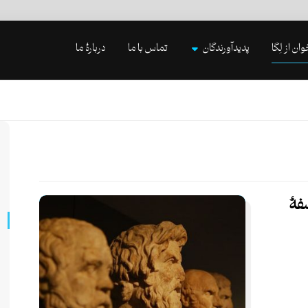
وان از لِگا
پدیدآورندگان
تماس با ما
دربارۀ ما
سفۀ