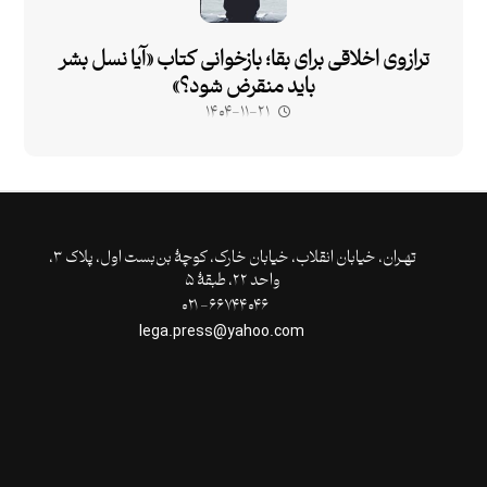
ترازوی اخلاقی برای بقا؛ بازخوانی کتاب «آیا نسل بشر
باید منقرض شود؟»
۱۴۰۴-۱۱-۲۱
تهـران،‌ خیابان انقلاب، خیابان خارک، کوچۀ بن‌بست اول، پلاک ۳،
واحد ۲۲، طبقۀ ۵
۶۶۷۴۴۰۴۶- ۰۲۱
lega.press@yahoo.com