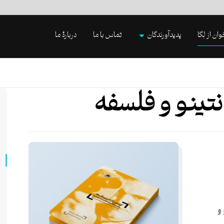
وان از لِگا
پدیدآورندگان
تماس با ما
دربارۀ ما
نتینو و فلسفه
و