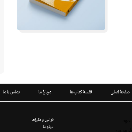
صفحۀ اصلی
قفسۀ کتاب‌ها
دربارۀ ما
تماس با ما
قوانین و مقررات
درباره ما