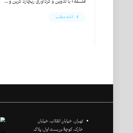
فلسفه» با تدوین و گردآوری ریچارد گرین و ...
ادامه مطلب
تهـران،‌ خیابان انقلاب، خیابان
خارک، کوچۀ بن‌بست اول، پلاک