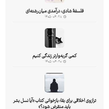
فلسفۀ شادی: درآمدی میان‌رشته‌ای
۱۴۰۵-۰۴-۲۸
کمی گربه‌وارتر زندگی کنیم
۱۴۰۵-۰۴-۲۰
ترازوی اخلاقی برای بقا؛ بازخوانی کتاب «آیا نسل بشر
باید منقرض شود؟»