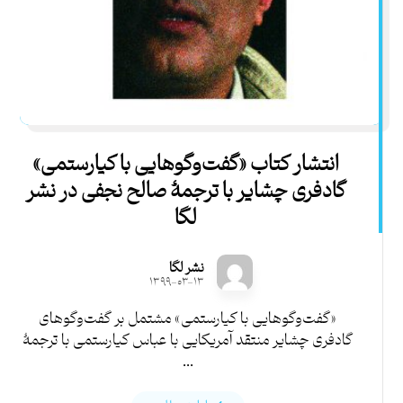
انتشار کتاب «گفت‌وگوهایی با کیارستمی»
گادفری چشایر با ترجمۀ صالح نجفی در نشر
لگا
نشر لگا
۱۳۹۹-۰۳-۱۳
«گفت‌وگوهایی با کیارستمی» مشتمل بر گفت‌وگوهای
گادفری چشایر منتقد آمریکایی با عباس کیارستمی با ترجمۀ
...