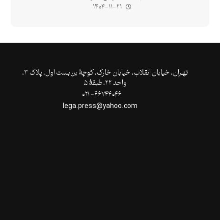
۱۴۰۴-۱۱-۲۱
تهـران،‌ خیابان انقلاب، خیابان خارک، کوچۀ بن‌بست اول، پلاک ۳،
واحد ۲۲، طبقۀ ۵
۶۶۷۴۴۰۴۶- ۰۲۱
lega.press@yahoo.com