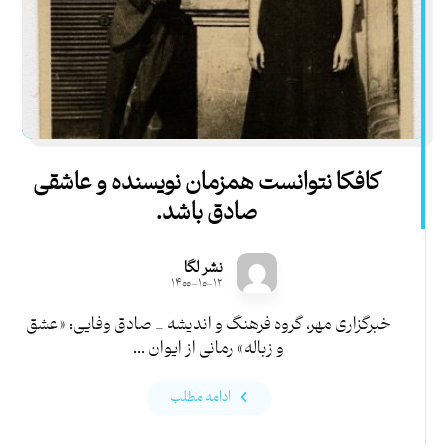
کافکا نتوانست همزمان نویسنده و عاشقی
صادق باشد.
نشر لگا
۱۴۰۰-۱۰-۱۲
خبرگزاری مهر، گروه فرهنگ و اندیشه _ صادق وفایی: «عشق
و زباله» رمانی از ایوان ...
ادامه مطلب