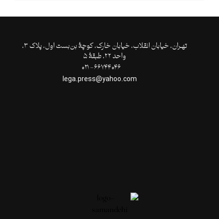
تهـران،‌ خیابان انقلاب، خیابان خارک، کوچۀ بن‌بست اول، پلاک ۳،
واحد ۲۲، طبقۀ ۵
۶۶۷۴۴۰۴۶- ۰۲۱
lega.press@yahoo.com