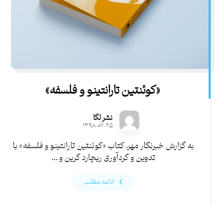
«کوئنتین تارانتینو و فلسفه»
نشر لگا
۱۳۹۸-۰۷-۲۵
به گزارش خبرنگار مهر، کتاب «کوئنتین تارانتینو و فلسفه» با
تدوین و گردآوری ریچارد گرین و ...
ادامه مطلب