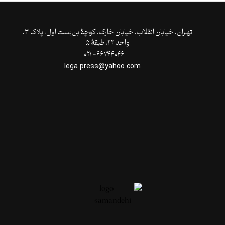
تهـران،‌ خیابان انقلاب، خیابان خارک، کوچۀ بن‌بست اول، پلاک ۳،
واحد ۲۲، طبقۀ ۵
۶۶۷۴۴۰۴۶- ۰۲۱
lega.press@yahoo.com