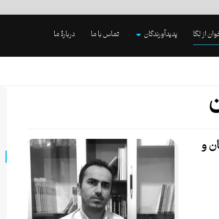
وان از لِگا
پدیدآورندگان
تماس با ما
دربارۀ ما
ن
ان و