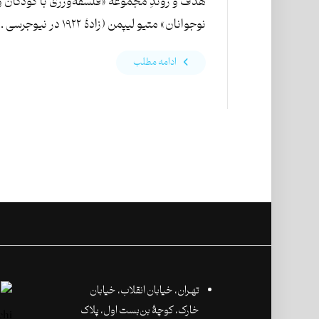
هدف و روندِ مجموعهٔ «فلسفه‌ورزی با کودکان و
نوجوانان» متیو لیپمن (زادۀ ۱۹۲۲ در نیوجرسی ...
ادامه مطلب
تهـران،‌ خیابان انقلاب، خیابان
خارک، کوچۀ بن‌بست اول، پلاک