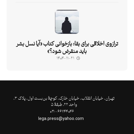
ترازوی اخلاقی برای بقا؛ بازخوانی کتاب «آیا نسل بشر
باید منقرض شود؟»
۱۴۰۴-۱۱-۲۱
تهـران،‌ خیابان انقلاب، خیابان خارک، کوچۀ بن‌بست اول، پلاک ۳،
واحد ۲۲، طبقۀ ۵
۶۶۷۴۴۰۴۶- ۰۲۱
lega.press@yahoo.com