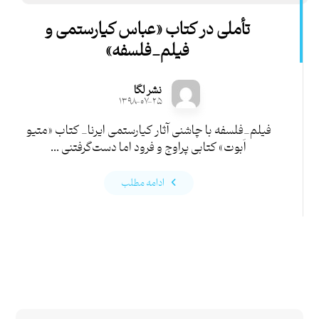
تأملی در کتاب «عباس کیارستمی و
فیلم_فلسفه»
نشر لگا
۱۳۹۸-۰۷-۲۵
فیلم_فلسفه با چاشنی آثار کیارستمی ایرنا_ کتاب «متیو
اَبوت» کتابی پراوج و فرود اما دست‌گرفتنی ...
ادامه مطلب