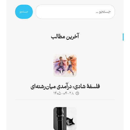
جستجو
آخرین مطالب
فلسفۀ شادی: درآمدی میان‌رشته‌ای
۱۴۰۵-۰۴-۲۸