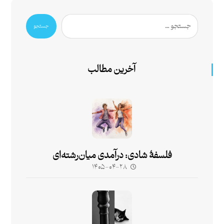
جستجو
آخرین مطالب
فلسفۀ شادی: درآمدی میان‌رشته‌ای
۱۴۰۵-۰۴-۲۸