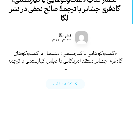
انتشار کتاب «گفت‌وگوهایی با کیارستمی»
گادفری چشایر با ترجمۀ صالح نجفی در نشر
لگا
نشر لگا
۱۳۹۹-۰۳-۱۳
«گفت‌وگوهایی با کیارستمی» مشتمل بر گفت‌وگوهای
گادفری چشایر منتقد آمریکایی با عباس کیارستمی با ترجمۀ
...
ادامه مطلب