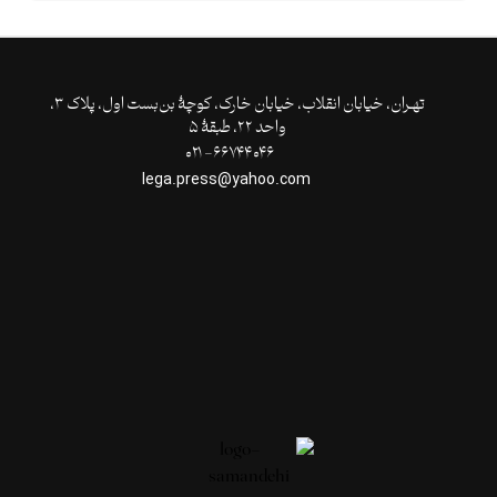
تهـران،‌ خیابان انقلاب، خیابان خارک، کوچۀ بن‌بست اول، پلاک ۳،
واحد ۲۲، طبقۀ ۵
۶۶۷۴۴۰۴۶- ۰۲۱
lega.press@yahoo.com