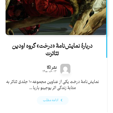
دربارۀ نمایش‌نامۀ «درخت» گروه اودین
تئاترت
نشر لگا
۱۴۰۰-۰۶-۱۳
نمایش‌نامۀ درخت یکی از عناوین مجموعه ۱۰ جلدی تئاتر به
مثابۀ زندگی اثر یوجینو باربا ...
ادامه مطلب