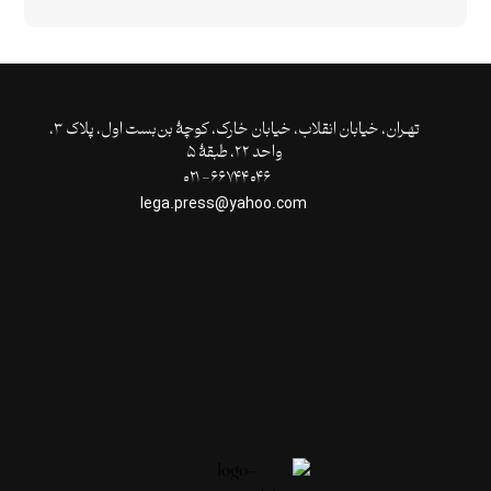
تهـران،‌ خیابان انقلاب، خیابان خارک، کوچۀ بن‌بست اول، پلاک ۳،
واحد ۲۲، طبقۀ ۵
۶۶۷۴۴۰۴۶- ۰۲۱
lega.press@yahoo.com