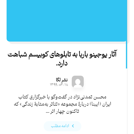
آثار یوجینو باربا به تابلوهای کوبیسم شباهت
دارد.
نشر لگا
۱۳۹۹-۰۳-۱۸
محسن تمدنی‌نژاد در گفت‌وگو با خبرگزاری کتاب
ایران (ایبنا) دربارۀ مجموعه «تئاتر به‌مثابۀ زندگی» که
تاکنون چهار اثر ...
ادامه مطلب