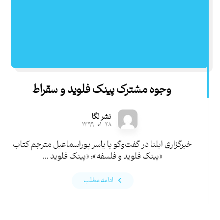
وجوه مشترک پینک‌ فلوید و سقراط
نشر لگا
۱۳۹۹-۰۱-۲۸
خبرگزاری ایلنا در گفت‌و‌گو با یاسر پوراسماعیل مترجم کتاب
«پینک فلوید و فلسفه»: «پینک فلوید ...
ادامه مطلب