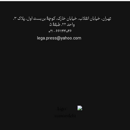
تهـران،‌ خیابان انقلاب، خیابان خارک، کوچۀ بن‌بست اول، پلاک ۳،
واحد ۲۲، طبقۀ ۵
۶۶۷۴۴۰۴۶- ۰۲۱
lega.press@yahoo.com