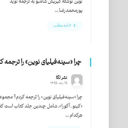
نوین نوشتۀ گیریش شامبو به ترجمۀ نوید
پورمحمدرضا ...
ادامه مطلب
چرا «سینه‌فیلیای نوین» را ترجمه ک
نشر لگا
۱۳۹۹-۰۸-۱۹
چرا «سینه‌فیلیای نوین» را ترجمه کردم؟ مجموع
«کینو_آگورا»، شامل چندین جلد کتاب است که
هرکدام ...