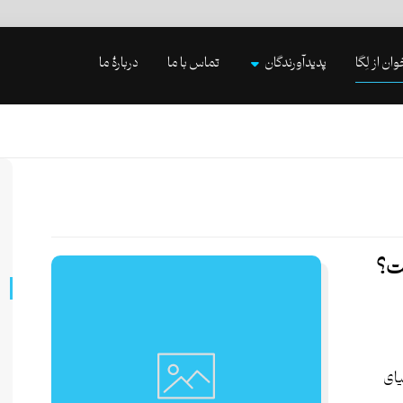
وان از لِگا
پدیدآورندگان
تماس با ما
دربارۀ ما
ت؟
یای