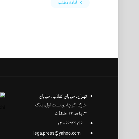
ادامه مطلب
تهـران،‌ خیابان انقلاب، خیابان
خارک، کوچۀ بن‌بست اول، پلاک
۳، واحد ۲۲، طبقۀ ۵
۶۶۷۴۴۰۴۶- ۰۲۱
lega.press@yahoo.com