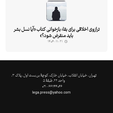
ترازوی اخلاقی برای بقا؛ بازخوانی کتاب «آیا نسل بشر
باید منقرض شود؟»
۱۴۰۴-۱۱-۲۱
تهـران،‌ خیابان انقلاب، خیابان خارک، کوچۀ بن‌بست اول، پلاک ۳،
واحد ۲۲، طبقۀ ۵
۶۶۷۴۴۰۴۶- ۰۲۱
lega.press@yahoo.com