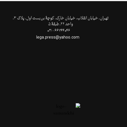
تهـران،‌ خیابان انقلاب، خیابان خارک، کوچۀ بن‌بست اول، پلاک ۳،
واحد ۲۲، طبقۀ ۵
۶۶۷۴۴۰۴۶- ۰۲۱
lega.press@yahoo.com