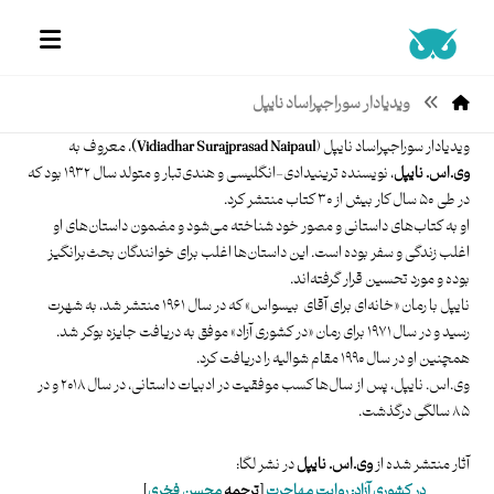
ویدیادار سوراجپراساد نایپل
ویدیادار سوراجپراساد نایپل (
Vidiadhar Surajprasad Naipaul)
، معروف به
وی.اس. نایپل
، نویسنده‌ ترینیدادی-انگلیسی و هندی‌تبار و متولد سال ۱۹۳۲ بود که
در طی ۵۰ سال کار بیش از ۳۰ کتاب منتشر کرد.
او به کتاب‌های داستانی و مصور خود شناخته می‌شود و مضمون داستان‌های او
اغلب زندگی و سفر بوده است. این داستان‌ها اغلب برای خوانندگان بحث‌برانگیز
بوده و مورد تحسین قرار گرفته‌اند.
نایپل با رمان «خانه‌ای برای آقای بیسواس» که در سال ۱۹۶۱ منتشر شد، به شهرت
رسید و در سال ۱۹۷۱ برای رمان «در کشوری آزاد» موفق به دریافت جایزه بوکر شد.
همچنین او در سال ۱۹۹۰ مقام شوالیه را دریافت کرد.
وی.اس. نایپل، پس از سال‌ها کسب موفقیت در ادبیات داستانی، در سال ۲۰۱۸ و در
۸۵ سالگی درگذشت.
آثار منتشر شده از
وی.اس. نایپل
در نشر لگا:
در کشوری آزاد: روایت مهاجرت
[ترجمه
محسن فخری
]