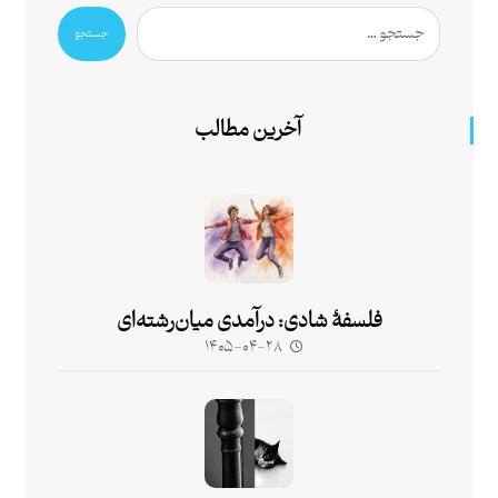
جستجو
آخرین مطالب
فلسفۀ شادی: درآمدی میان‌رشته‌ای
۱۴۰۵-۰۴-۲۸