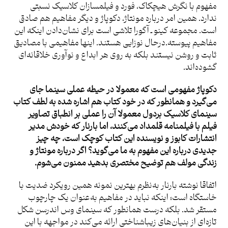
مفهوم با نگرش هیچکاک، فورد و فیلمسازان کلاسیک نسبتی
ندارد. همین امر درباره مونتاژ، دکوپاژ و دیگر مفاهیم هم صادق
است. مجموعه کینو ـ آگورا تلاشی است برای نشان‌دادن اینکه این
مفاهیم پیوسته.درحال نوزایی‌ هستند. اینها مفاهیمی با مصادیق
ثابت و روشن نیستند بلکه به روی هر ابداع و نوآوری خلاقانه‌ای
گشوده‌اند.
دکوپاژ مفهومی است که معمولا در حیطه عملی سینما جای
می‌گیرد و همانطور که در خود کتاب هم اشاره شده به لطف کتاب
سینمای کلاسیک بردول معمولا آن را عملی بر انطباق تصاویر
فیلم با فیلمنامه قلمداد می‌کنند، اما بارنار که خودش مدیر
انتشارات کابوز و نویسنده این کتاب کوچک است، چه چیز
جدیدی درباره این مفهوم به ما می‌گوید؟ اگر درباره مونتاژ و
زندگی مولف هم توضیح مختصری بدهید ممنون می‌شوم.
اتفاقا نوشته بارنار به‌نظرم بهترین نمونه همین رویکرد ضدیت با
خاستگاه است؛ اینکه نباید در مفاهیم به‌عنوان یک چارچوب
مستقر شد. بلکه درست همانطور که سینمای وس اندرسن شکل
تازه‌ای از بنیان‌های زیباشناختی ارائه می‌کند در مواجهه با این