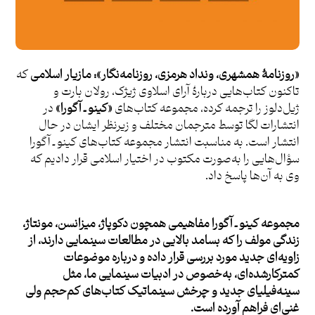
«روزنامۀ همشهری، ونداد هرمزی، روزنامه‌نگار»:
مازیار اسلامی
که
تاکنون کتاب‌هایی دربارۀ آرای اسلاوی ژیژک، رولان بارت و
ژیل‌دلوز را ترجمه کرده، مجموعه کتاب‌های
«کینو ـ آگورا»
در
انتشارات لگا توسط مترجمان مختلف و زیرنظر ایشان در حال
انتشار است. به مناسبت انتشار مجموعه کتاب‌های کینو ـ آگورا
سؤال‌هایی را به‌صورت مکتوب در اختیار اسلامی قرار دادیم که
وی به آن‌ها پاسخ داد.
‌مجموعه کینو ـ آگورا مفاهیمی همچون دکوپاژ، میزانسن، مونتاژ،
زندگی مولف را که بسامد بالایی در مطالعات سینمایی دارند، از
زاویه‌ای جدید مورد بررسی قرار داده و درباره موضوعات
کمترکارشده‌ای، به‌خصوص در ادبیات سینمایی ما، مثل
سینه‌فیلیای جدید و چرخش سینماتیک کتاب‌های کم‌حجم ولی
غنی‌ای فراهم آورده است.