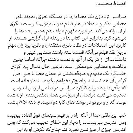
انضباط ببخشند.
میزانسن نزد بازن یک معنا دارد، در دستگاه نظری ریموند بلور
معنایی دیگر و یا مثلا در هنر فیلم دیوید بردول، کاربست دیگری
از آن ارائه می‌کند. در مورد مفهوم مولف هم همین بحث‌ها را
می‌شود کرد. بنابراین این کتاب‌ها در وهله اول گزارشی هستند از
کاربرد این اصطلاحات در نظام نظری منتقدان و نظریه‌پردازان مهم
تاریخ نقد فیلم بی‌آنکه قصدداشته باشند معنایی عینی و
دانشنامه‌ای از هر یک از آنها به‌دست دهند؛ چراکه اساسا چنین
برداشت و معنایی غیرممکن است. درعین حال دنبال پیدا کردن
خاستگاه یک مفهوم و متوقف‌شدن در همان معنا یا حتی اصل
گرفتن آن هم نیستند. واضح‌تر بخواهم بگویم ساده‌لوحانه است
که وقتی داریم درباره کارکرد میزانسن در فیلمی از وس اندرسن
صحبت می‌کنیم مرادمان از میزانسن همان مفصل‌بندی ارائه‌شده
توسط گدار و تروفو در نوشته‌های کایه‌دو سینمای دهه ۱۹۵۰باشد.
خب این تلقی جدا از آنکه راه را بر فهم سینمای فوق‌العاده پیچیده
وس اندرسن می‌بندد.ما را دچار این خطای عجیب می‌کند که وس
اندرسن چیزی از میزانسن نمی‌داند. چنان‌که نگرش او به این