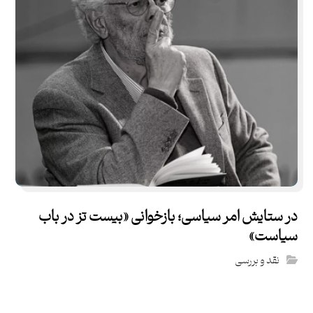
در ستایش امر سیاسی؛ بازخوانی «بیست تز در باب
سیاست»
نقد و بررسی