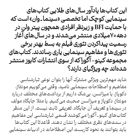
این کتاب‌ها یادآور سال‌های طلایی کتاب‌های
سینمایی کوچک اما تخصصی «سینما ـ وان» است که
با حمایت BFI و زیرنظر افرادی همچون پیتر ولن در
دهه ۷۰میلادی منتشر می‌شدند و در سال‌های آغاز
رسمیت پیداکردن تئوری فیلم به بسط بهتر برخی
تئوری‌ها و مفاهیم سینمایی یاری رساندند. کتاب‌های
مجموعه کینو- آگورا که از سوی انتشارات کابوز منتشر
شده‌اند چه ویژگی‎ای دارند؟
شاید مهم‌ترین ویژگی مشترک آنها را بتوان نوعی تبارشناسی
مفاهیم و اصطلاحات سینمایی نامید. وقتی می‌گوییم مونتاژ،
دکوپاژ، یا میزانسن، بی‌شک داریم از برداشت‌های مختلف درباره
مونتاژ، دکوپاژ و میزانسن صحبت می‌کنیم. یا مثلا جایگاه مولف
در سینما و تعریف آن جایگاه، تعریفی ثابت نیست. از این منظر
کتاب‌های کینو ـ آگورا می‌کوشند قسمی تبارشناسی این مفاهیم
در سنت‌های نظری مختلف را نشان دهند. قاعدتا این کتاب‌ها
باید بتوانند به نحوه کاربست این اصطلاحات در ادبیات سینمایی