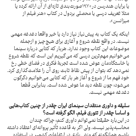
یا برایان هندرسن در ۱۹۷۰صورت‌بندی تازه‌ای از آن ارائه کرده یا
مثلا تعریف درسی یا محصلی بردول در کتاب «هنر فیلم از
میزانسن».
اینکه یک کتاب به پیش‌نیاز نیاز دارد یا خیر واقعا دغدغه مهمی
نیست. در واقع نقطه شروع و آغازی برای هیچ‌چیز و ازجمله
موضوعات این کتاب وجود ندارد. هربار که کتابی درباره سینما
می‌خوانیم مهم‌ترین درسی که می‌گیریم این است که نقطه شروع
یا خاستگاه‌مان عوض شده است تجربۀ فکری در فضای خطی رخ
نمی‌دهد که بتوان از پیش نقاط ثابت روی آن را علامت‌گذاری کرد.
خود فهم ما از شروع و آغاز هر بار که کتابی می‌خوانیم دگرگون
می‌شود؛ چون نقطه دید ما عوض شده است. بنابراین قطعا
دغدغه مهمی نیست.
سلیقه و داوری منتقدان سینمای ایران چقدر از چنین کتاب‌هایی
و اساسا چقدر از تئوری فیلم، الگو گرفته است؟
در این‌باره حقیقتا نمی‌توانم داوری کنم؛ چراکه چندان
محاسبه‌پذیر نیست. ولی اگر به قاعده تأثیر پروانه‌ای اعتقاد داشته
باشیم همانگونه که وزش بادی در ارتفاعات کشمیر در استفاده