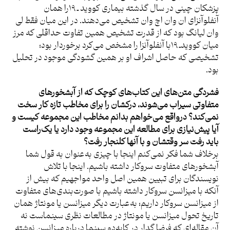
پزشکان چینی در سال گذشته بیماری کووید ـ ۱۹را همان
آنفلوآنزای ان وان اچ وان تشخیص می‌دهند. در این میان فقط لی
وان لیانگ بود که از قدرت تشخیص همین تفاوت حداقلی که مرز
میان کوویدـ ۱۹با آنفلوآنزا را مشخص می‌کرد برخوردار بود؛
تشخیصی که حاصل اشراف او بر همین گشودگی موجود در تحلیل
بود.
فشردگی متن‌های این کتاب‌های کوچک که از آبشخورهای
متفاوتی سیراب می‌شوند، درکشان را برای مخاطب تازه کار سخت
نمی‌کند؟ درواقع می‌خواهم بدانم مخاطب این مجموعه کیست و
آیا پیش‌نیازی برای مطالعه این مجموعه وجود دارد یا یک‌راست
باید رفت سر وقتشان و با آنها کلنجار رفت؟
برخلاف شما فکر نمی‌کنم اینجا با چیزی به‌عنوان به قول شما
آبشخورهای متفاوت سروکار داشته باشیم. اینجا با تلاش
نویسندگان برای تبیین همین اصل واحد مواجهیم که بیش از
آنکه با میزانسن سروکار داشته باشیم با صورت‌بندی‌های متفاوت
از میزانسن سروکار داریم؛ به‌عبارت دیگر میزانسن یا مونتاژ همان
تاریخ تحول میزانسن یا مونتاژ در مطالعات نظری سینماست نه
آن مقاله‌ای که فرضا گدار در کایه‌دو سینما درباره میزانسن نوشته