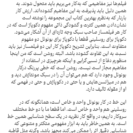
فیلم‌ها نیز مفاهیمی که به‌کار می‌بریم باید متحول شوند. به
همین دلیل باید پذیرفت به این مفاهیم گشوده‌اند. ارزش کار
بارنار که به‌نظرم بهترین کتاب این مجموعه را نوشته است
نشان‌دادن همین کثرت و گشودگی ذاتی مفهوم دکوپاژ است که در
کار هر فیلمساز صاحب سبک وجه تازه‌ای از آن آشکار می‌شود.
دکوپاژ برای روسلینی قطعا با دکوپاژ برای بونوئل دو مفهوم
متفاوت است. بنابراین تشریح دکوپاژ کار این دو فیلمساز نیز باید
نسبت به این تفاوت گشوده باشد. البته روشن است که من اینجا
منظورم دفاع از نسبی‌گرایی و اینکه هرچیزی در استفاده از
مفاهیم مجاز است نیست. روشن است که خطی پررنگ درکار
بونوئل وجود دارد که هم می‌توان آن را در سبک مونتاژش دید و
هم در میزانسن‌هایش و یا حتی در دکوپاژش و حتی در فهمی که
او از مقوله تالیف دارد.
این خط در کار بونوئل واحد و خاص است؛ همانگونه که در
روسلینی هم واحد و خاص است. اما قطعا ما با دو خط مختلف
سروکار داریم؛ در واقع کار نظریه در یک سطح شناسایی همین خط
است. به همین‌خاطر باید به ابزار مفهومی متکثر و متنوعی که
شناسایی دقیق اثر را ممکن می‌کند مجهز باشد. وگرنه مثل قاطبه