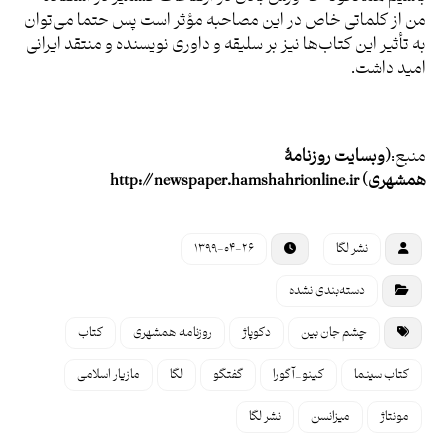
من از کلماتی خاص در این مصاحبه مؤثر است پس حتما می‌توان
به تأثیر این کتاب‌ها نیز بر سلیقه و داوری نویسنده و منتقد ایرانی
امید داشت.
منبع:
(وبسایت روزنامۀ
همشهری)
http://newspaper.hamshahrionline.ir
نشر لگا
۱۳۹۹-۰۴-۲۶
دسته‌بندی نشده
چشم جان بین
دکوپاژ
روزنامه همشهری
کتاب
کتاب سینما
کینو_آگورا
گفتگو
لگا
مازیار اسلامی
مونتاژ
میزانسن
نشر لگا