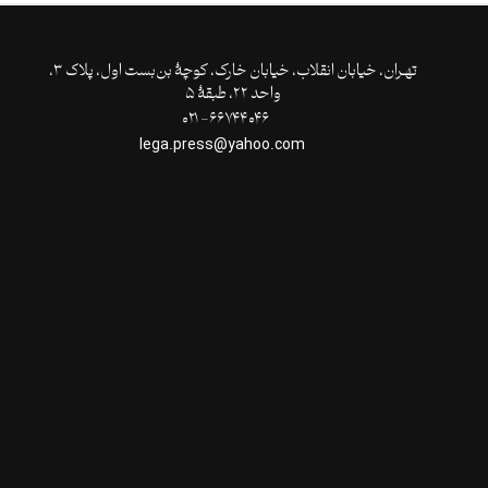
تهـران،‌ خیابان انقلاب، خیابان خارک، کوچۀ بن‌بست اول، پلاک ۳،
واحد ۲۲، طبقۀ ۵
۶۶۷۴۴۰۴۶- ۰۲۱
lega.press@yahoo.com