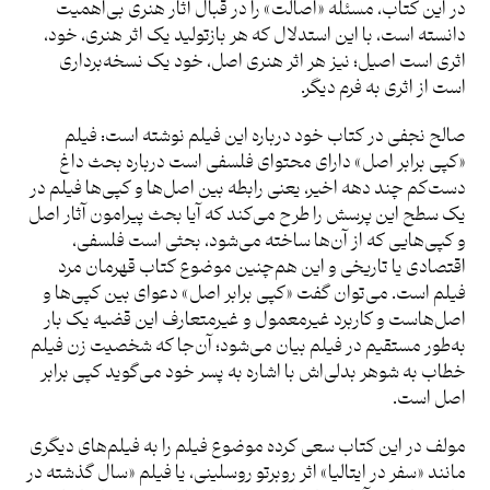
در این کتاب، مسئله «اصالت» را در قبال آثار هنری بی‌اهمیت
دانسته است، با این استدلال که هر بازتولید یک اثر هنری، خود،
اثری است اصیل؛ نیز هر اثر هنری اصل، خود یک نسخه‌برداری
است از اثری به فرم دیگر.
صالح نجفی در کتاب خود درباره این فیلم نوشته است: فیلم
«کپی برابر اصل» دارای محتوای فلسفی است درباره بحث داغ
دست‌کم چند دهه اخیر، یعنی رابطه بین اصل‌ها و کپی‌ها فیلم در
یک سطح این پرسش را طرح می‌کند که آیا بحث پیرامون آثار اصل
و کپی‌هایی که از آن‌ها ساخته می‌شود، بحثی است فلسفی،
اقتصادی یا تاریخی و این هم‌چنین موضوع کتاب قهرمان مرد
فیلم است. می‌توان گفت «کپی برابر اصل» دعوای بین کپی‌ها و
اصل‌هاست و کاربرد غیرمعمول و غیرمتعارف این قضیه یک بار
به‌طور مستقیم در فیلم بیان می‌شود؛ آن‌جا که شخصیت زن فیلم
خطاب به شوهر بدلی‌اش با اشاره به پسر خود می‌گوید کپی برابر
اصل است.
مولف در این کتاب سعی کرده موضوع فیلم را به فیلم‌های دیگری
مانند «سفر در ایتالیا» اثر روبرتو روسلینی، یا فیلم «سال گذشته در