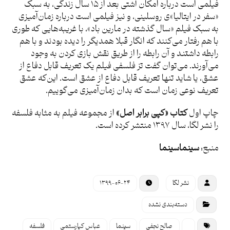
فیلمی است درباره امکان آشتی بعد از ۱۵ سال زندگی، به سبک
«سفر در ایتالیا»ی روسلینی، و نیز فیلمی است درباره زمان‌آمیزی
به سبک فیلم «سال گذشته در مارین باد»، با غریبه‌هایی که طوری
با هم رفتار می‌کنند که انگار قبلا همدیگر را دیده بودند و با هم
رابطه داشتند و آن رابطه را از طریق نقش بازی کردن به وجود
می‌آورند. می‌توان گفت تز فلسفی فیلم یک تعریف قابل دفاع از
عشق، یا شاید تنها تعریف قابل دفاع از عشق است. این‌که عشق
تعریف نوعی زمان است که بدان زمان‌آمیزی می‌گوییم.
چاپ اول
کتاب «کپی برابر اصل»
از مجموعه فیلم به مثابه فلسفه
را نشر لگا، سال ۱۳۹۷ منتشر کرده است.
منبع:
سینماسینما
نشر لگا
۱۳۹۹-۰۶-۲۴
دسته‌بندی نشده
‌ صالح نجفی
سینما
عباس کیارستمی
فلسفه