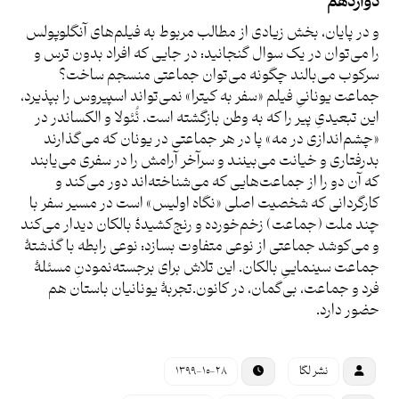
دوازدهم
و در پایان، بخش زیادی از مطالب مربوط به فیلم‌های آنگلوپولس
را می‌توان در یک سوال گنجانید: در جایی که افراد بدون ترس و
سرکوب می‌بالند چگونه می‌توان جماعتی منسجم ساخت؟
جماعت یونانیِ فیلم «سفر به کیترا» نمی‎‌تواند اسپیروس را بپذیرد،
این تبعیدیِ پیر را که به وطن بازگشته است. ئُئولا و الکساندر در
«چشم‌اندازی در مه» پا در هر جماعتی در یونان که می‌گذارند
بدرفتاری و خیانت می‌بینند و سرآخر آرامش را در سفری می‌یابند
که آن دو را از جماعت‌هایی که می‌شناخته‌اند دور می‌کند و
کارگردانی که شخصیت اصلی «نگاه اولیس» است در مسیر سفر با
چند ملت (جماعت) زخم‌خورده و رنج‌کشیدۀ بالکان دیدار می‌کند
و می‌کوشد جماعتی از نوعی متفاوت بسازد: نوعی رابطه با گذشتۀ
جماعت سینماییِ بالکان. این تلاش برای برجسته‌نمودنِ مسئلۀ
فرد و جماعت، بی‌گمان، در کانون.تجربۀ یونانیان باستان هم
حضور دارد.
نشر لگا
۱۳۹۹-۱۰-۲۸