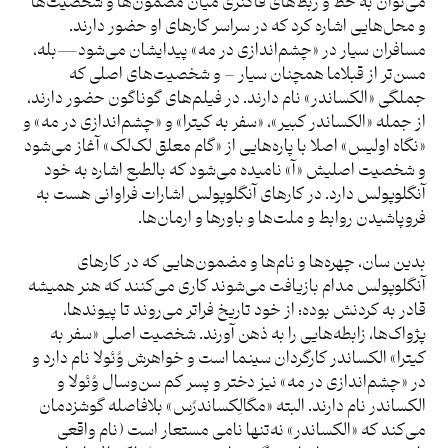
می‌توان به خط و ربط‌های فاکنری میان مضمون‌ها و شخصیت‌ها
و محل‌هایی اشاره کرد که در سراسر کارهای او حضور دارند.
مسافران سیار در «چشم‌اندازی در مه» پیدایشان می‌شود—بله،
مسن‌تر از قبلاما همچنان سیار – و شخصیت‌های اصلی که
جملگی «الکساندر» نام دارند. در فیلم‌های گوناگون حضور دارند،
از جمله «الکساندر کبیر»، «سفر به کیترا» و «چشم‌اندازی در مه» و
«نگاه اولیس» اصلا با پاره‌هایی از «گام معلق لک‌لک» آغاز می‌شود
و شخصیت اصلیش «آ» نامیده می‌شود که بالطبع اشاره به خود
آنگلوپولس دارد. در کارهای آنگلوپولس اشارات فراوانی هست به
فروپاشیدن روابط و ملت‌ها و باورها و ارمان‌ها.
بدین سان، چهره‌ها و نام‌ها و مضمون‌هایی که در کارهای
آنگلوپولس مدام بازیافت می‌شوند کاری می‌کنند که هنر همیشه
قادر به کردنش بوده: از خود تاریخ فراتر می‌روند تا پیوندها،
پژواک‌ها، زابطه‌هایی را به ذهن آورند. شخصیت اصلی «سفر به
کیترا» الکساندر کارگردان سینما است و خواهرش وُئولا نام دارد و
در «چشم‌اندازی در مه» نیز دختر و پسر کم سن‌وسال وُئولا و
الکساندر نام دارند. البته «مگالِکساندرُس» بلافاصله گوشزدمان
می‌کند که «الکساندر» نه‌تنها نامی مستعار است (نام واقعی