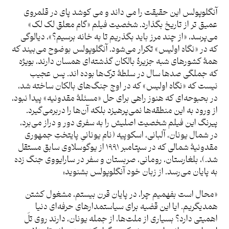
آنگلوپولس این حقیقت را می داند و می کوشد پای در قلمروی
عمیق تر از تاریخ بگذارد. شخصیت فیلم «گام معلق لک لک»
می‌پرسد، «از چند مرز باید بگذریم تا به خانه برسیم؟»، دیالوگی
که در «نگاه اولیس» تکرار می‌شود. آنگلوپولس بوضوح می‌بیند که
همۀ کشورهای شبه جزیرۀ بالکان گذشته‌ای همسان دارند، بویژه
که جملگی صدها سال در سلطۀ ترک‌ها بوده اند. پس عجیب
نیست که «نگاه اولیس» که در اوج جنگ‌های بالکان ساخته شد،
در بحبوحه‌ای که هنوز راهی برای حل «مسئلۀ مقدونیه» پیدا نبود،
از ورود به این منطقه‌ها نمی‌پرهیزد بلکه آن‌ها را دربرمی‌گیرد.
پیرنگ این فیلم شخصیت اصلیش را به سفری دور و دراز می‌برد،
در شمال یونان، آلبانی، اسکوپیه (نام یونانیِ پایتختِ جمهوری
مقدونیۀ شمالی که در سپتامبر ۱۹۹۱ از یوگوسلاوی سابق مستقل
شد.)، بلغارستان، رومانی، صربستان و سفر در سارایووی جنگ زده
به پایان می‌رسد. از زبان خود آنگلوپولس بشنوید:
«محال است بفهمیم چرا، در پایان قرن بیستم، مشغول کشتن
همدیگریم. ایا این قضیه برای سیاستمدارهای حرفه‌ای دنیا
اهمیتی دارد؟ بسیاری از ملت‌ها، از جمله یونان، دارند روی تلّ