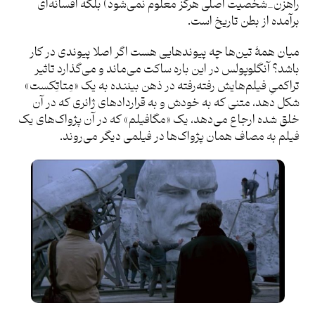
راهزن_شخصیت اصلی هرگز معلوم نمی‌شود) بلکه افسانه‌ای
برآمده از بطن تاریخ است.
میان همۀ تین‌ها چه پیوندهایی هست اگر اصلا پیوندی در کار
باشد؟ آنگلوپولس در این باره ساکت می‌ماند و می‌گذارد تاثیر
تراکمیِ فیلم‌هایش رفته‌رفته در ذهن بیننده به یک «مِتاتِکست»
شکل دهد، متنی که به خودش و به قراردادهای ژانری که در آن
خلق شده ارجاع می‌دهد، یک «مگافیلم» که در آن پژواک‌های یک
فیلم به مصاف همان پژواک‌ها در فیلمی دیگر می‌روند.