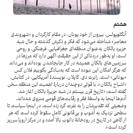
هشتم
آنگلوپولس، بیرون از خود یونان، در مقام کارگردان و «شهروندی
معاصر» شناخته می‌شود که فکر و ذکرش گذشته و حالِ شبه
جزیره بالکان به‌عنوان منطقه‌ای جغرافیایی، فرهنگی، و روحی
است. او به‌طور دردناکی از این حقیقت اگهی دارد که مرزها در
سرزمین‌های بالکان همیشه در کار جابجاشدن بوده‌اند و می‌داند
که هرگز امکان این نبوده است که به‌سادگی بگوییم فلان کس
«یونانی» است. رابرت دی. کاپلان، نویسندۀ آمریکایی، در کتابش،
«اشباح بالکان»، با قوتی دوچندان دربارۀ اهمیت این منطقه سخن
گفته است: «تاریخ قرن بیستم در شبه جزیرۀ بالکان اغاز شد.
آدم‌ها اینجا به واسطۀ فقر و رقابت‌های قومی منزوی شده‌اند،
وضعیتی که تقدیرشان را به نفرت گره زده است. در اینجا سیاست تا
سطحی نزدیک به آشوب و بی‌قانونی کامل سقوط کرده است که هر
از گاهی در تاریخ در رودخانۀ دانوب بالا آمده و در مرکز اروپا سرریز
کرده است».