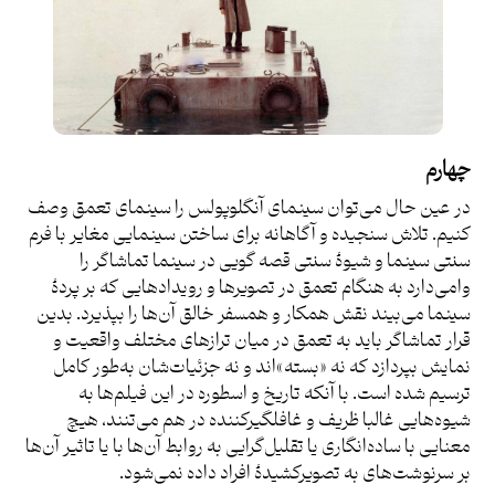
چهارم
در عین حال می‌توان سینمای آنگلوپولس را سینمای تعمق وصف
کنیم. تلاش سنجیده و آگاهانه برای ساختن سینمایی مغایر با فرم
سنتی سینما و شیوۀ سنتی قصه گویی در سینما تماشاگر را
وامی‌دارد به هنگام تعمق در تصویرها و رویدادهایی که بر پردۀ
سینما می‌بیند نقش همکار و همسفر خالق آن‌ها را بپذیرد. بدین
قرار تماشاگر باید به تعمق در میان ترازهای مختلف واقعیت و
نمایش بپردازد که نه «بسته»اند و نه جزئیات‌شان به‌طور کامل
ترسیم شده است. با آنکه تاریخ و اسطوره در این فیلم‌ها به
شیوه‌هایی غالبا ظریف و غافلگیرکننده در هم می‌تنند، هیچ
معنایی با ساده‌انگاری یا تقلیل‌گرایی به روابط آن‌ها با یا تاثیر آن‌ها
بر سرنوشت‌های به تصویرکشیدۀ افراد داده نمی‌شود.