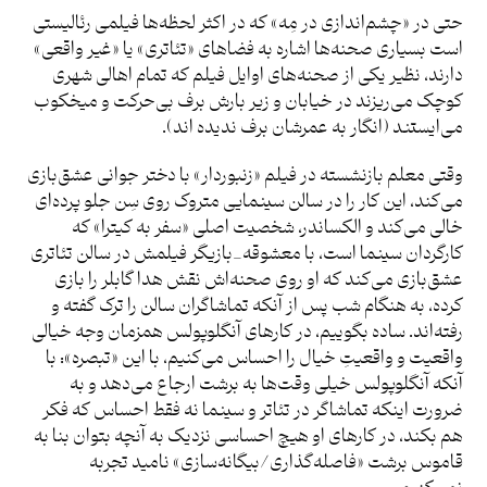
حتی در «چشم‌اندازی در مِه» که در اکثر لحظه‌ها فیلمی رئالیستی
است بسیاری صحنه‌ها اشاره به فضاهای «تئاتری» یا «غیر واقعی»
دارند، نظیر یکی از صحنه‌های اوایل فیلم که تمام اهالی شهری
کوچک می‌ریزند در خیابان و زیر بارش برف بی‌حرکت و میخکوب
می‌ایستند (انگار به عمرشان برف ندیده اند).
وقتی معلم بازنشسته در فیلم «زنبوردار» با دختر جوانی عشق‌بازی
می‌کند، این کار را در سالن سینمایی متروک روی سِن جلو پرده‌ای
خالی می‌کند و الکساندر، شخصیت اصلی «سفر به کیترا» که
کارگردان سینما است، با معشوقه_بازیگر فیلمش در سالن تئاتری
عشق‌بازی می‌کند که او روی صحنه‌اش نقش هدا گابلر را بازی
کرده، به هنگام شب پس از آنکه تماشاگران سالن را ترک گفته و
رفته‌اند. ساده بگوییم، در کارهای آنگلوپولس همزمان وجه خیالی
واقعیت و واقعیتِ خیال را احساس می‌کنیم، با این «تبصره»: با
آنکه آنگلوپولس خیلی وقت‌ها به برشت ارجاع می‌دهد و به
ضرورت اینکه تماشاگر در تئاتر و سینما نه فقط احساس که فکر
هم بکند، در کارهای او هیچ احساسی نزدیک به آنچه بتوان بنا به
قاموس برشت «فاصله‌گذاری/بیگانه‌سازی» نامید تجربه