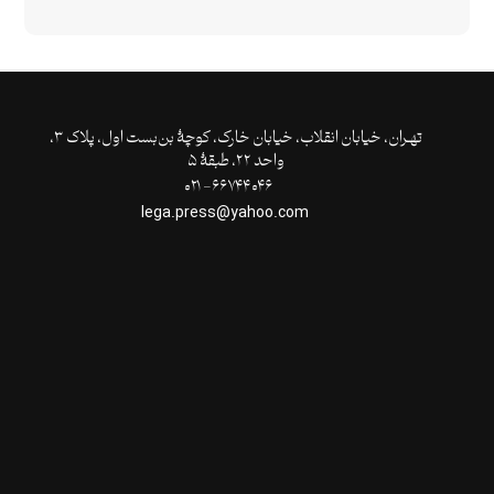
تهـران،‌ خیابان انقلاب، خیابان خارک، کوچۀ بن‌بست اول، پلاک ۳،
واحد ۲۲، طبقۀ ۵
۶۶۷۴۴۰۴۶- ۰۲۱
lega.press@yahoo.com