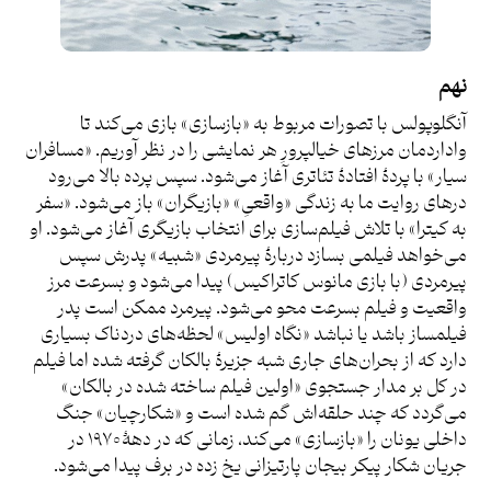
نهم
آنگلوپولس با تصورات مربوط به «بازسازی» بازی می‌کند تا
واداردمان مرزهای خیالپرورِ هر نمایشی را در نظر آوریم. «مسافران
سیار» با پردۀ افتادۀ تئاتری آغاز می‌شود. سپس پرده بالا می‌رود
درهای روایت ما به زندگی «واقعیِ» «بازیگران» باز می‌شود. «سفر
به کیترا» با تلاش فیلم‌سازی برای انتخاب بازیگری آغاز می‌شود. او
می‌خواهد فیلمی بسازد دربارۀ پیرمردی «شبیه» پدرش سپس
پیرمردی (با بازی مانوس کاتراکیس) پیدا می‌شود و بسرعت مرز
واقعیت و فیلم بسرعت محو می‌شود. پیرمرد ممکن است پدر
فیلمساز باشد یا نباشد «نگاه اولیس» لحظه‌های دردناک بسیاری
دارد که از بحران‌های جاری شبه جزیرۀ بالکان گرفته شده اما فیلم
در کل بر مدار جستجوی «اولین فیلم ساخته شده در بالکان»
می‌گردد که چند حلقه‌اش گم شده است و «شکارچیان» جنگ
داخلی یونان را «بازسازی» می‌کند، زمانی که در دهۀ ۱۹۷۰ در
جریان شکار پیکر بیجان پارتیزانی یخ زده در برف پیدا می‌شود.