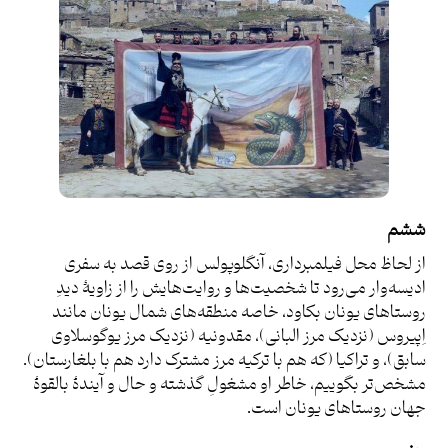
ششم
از لحاظ محل فیلمبرداری، آنگلوپولس از روی قصد به سفری
ادیسه‌وار می‌رود تا شخصیت‌ها و روایت‌هایش را از زاویۀ دیدِ
روستاهای یونان بکاود، خاصه منطقه‌های شمال یونان مانند
اِپیروس (نزدیک مرز البانی)، مقدونیه (نزدیک مرز یوگوسلاوی
سابق)، و تراکیا (که هم با ترکیه مرز مشترک دارد هم با بلغارستان).
مشخص‌تر بگوییم، خاطر او مشغولِ گذشته و حال و آیندۀ بالقوۀ
جهان روستاهای یونان است.