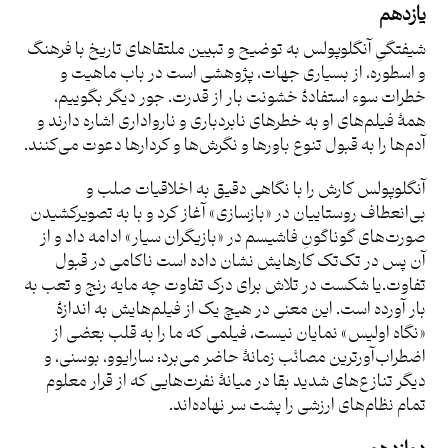
یازدهم
شیفتگیِ آنگلوپولس به توضیح و تبیین ملتقاهای تاریخ با فرهنگ
و اسطوره، از بسیاری جهات، پژوهشی است در باب ماهیت و
خطرات سوء استفادۀ خشونت بار از قدرت. جور دیگر بگوییم،
همۀ فیلم‌های او به خطرهای نابردباری و نارواداری اشاره دارند و
آدم‌ها را به قبول تنوع باورها و نگرش‌ها و کردارها دعوت می‌کنند.
آنگلوپولس کارش را با نگاهی دقیق به اخلاقیات صلب و
بی‌انعطاف روستاییان در «بازسازی» آغاز کرد و با به تصویرکشیدن
صورت‌های گوناگونِ فاشیسم در «بازیگران سیار» ادامه داد و از
آن پس در تک‌تک کارهایش نشان داده است ناکامی در قبول
تفاوت.یا شکست در تلاش برای درک تفاوت چه مایه رنج و تعب به
بار آورده است. این معنی در هیچ یک از فیلم‌هایش به اندازۀ
«نگاه اولیس» نمایان نیست، فیلمی که ما را به قلب بعضی از
اضطراب‌آورترین مصائب زمانۀ حاضر می‌برد: سارایوو، بوسنی، و
دیگر تنازع‌های شدید بقا در میانۀ نفرت‌هایی که از قرار معلوم
تمام نظام‌های ارزشی را پشت سر نهاده‌اند.