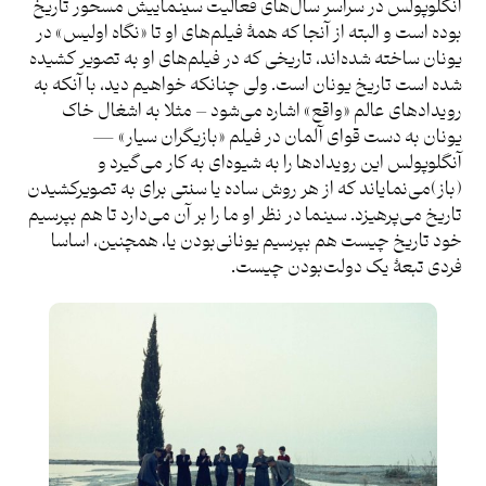
آنگلوپولس در سراسر سال‌های فعالیت سینماییش مسحور تاریخ
بوده است و البته از آنجا که همۀ فیلم‌های او تا «نگاه اولیس» در
یونان ساخته شده‌اند، تاریخی که در فیلم‌های او به تصویر کشیده
شده است تاریخ یونان است. ولی چنانکه خواهیم دید، با آنکه به
رویدادهای عالم «واقع» اشاره می‌شود – مثلا به اشغال خاک
یونان به دست قوای آلمان در فیلم «بازیگران سیار» —
آنگلوپولس این رویدادها را به شیوه‌ای به کار می‌گیرد و
(باز)می‌نمایاند که از هر روش ساده یا سنتی برای به تصویرکشیدن
تاریخ می‌پرهیزد. سینما در نظر او ما را بر آن می‌دارد تا هم بپرسیم
خود تاریخ چیست هم بپرسیم یونانی‌بودن یا، همچنین، اساسا
فردی تبعۀ یک دولت‌بودن چیست.