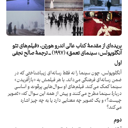
بریده‌ای از مقدمۀ کتاب عالی اندرو هورتِن، «فیلم‌های
تئو
آنگلوپولس
: سینمای تعمق» (۱۹۹۷) ــ ترجمۀ
صالح نجفی
اول
آنگلوپولس، چون سینما را نه فقط رسانه‌ای زیباشناختی که در
ضمن رسانه‌ای فرهنگی می‌داند، با هر فیلمش به «بازآفریدن»
سینما کمک می‌کند. فیلم‌های او سوال‌هایی پرقوت و اساسی
دربارۀ سینما مطرح می‌کنند و پیش از همه این سوال که: «تصویر
چیست؟» و یک تصویر چه معنایی دارد یا به چه چیز اشاره
می‌کند؟
دوم