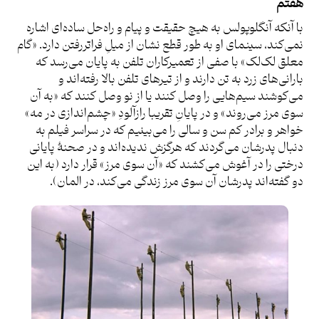
هفتم
با آنکه آنگلوپولس به هیچ حقیقت و پیام و راه‌حل ساده‌ای اشاره
نمی‌کند، سینمای او به طور قطع نشان از میلِ فراتررفتن دارد. «گام
معلق لک‌لک» با صفی از تعمیرکاران تلفن به پایان می‌رسد که
بارانی‌های زرد به تن دارند و از تیرهای تلفن بالا رفته‌اند و
می‌کوشند سیم‌هایی را وصل کنند یا از نو وصل کنند که «به آن
سوی مرز می‌روند» و در پایانِ تقریبا رازآلودِ «چشم‌اندازی در مه»
خواهر و برادر کم سن و سالی را می‌بینیم که در سراسر فیلم به
دنبال پدرشان می‌گردند که هرگزش ندیده‌اند و در صحنۀ پایانی
درختی را در آغوش می‌کشند که «آن سوی مرز» قرار دارد (به این
دو گفته‌اند پدرشان آن سوی مرز زندگی می‌کند، در المان).