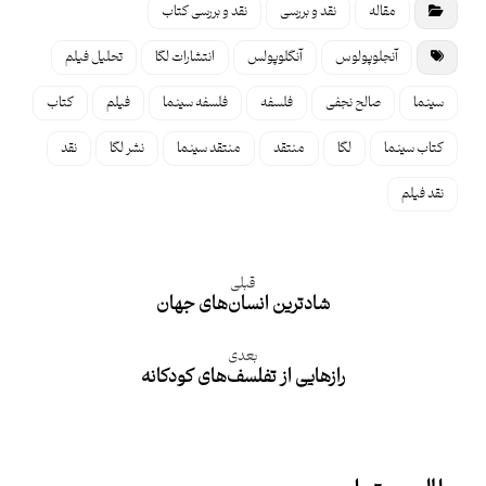
مقاله
نقد و بررسی
نقد و بررسی کتاب
آنجلوپولوس
آنگلوپولس
انتشارات لگا
تحلیل فیلم
سینما
صالح نجفی
فلسفه
فلسفه سینما
فیلم
کتاب
کتاب سینما
لگا
منتقد
منتقد سینما
نشر لگا
نقد
نقد فیلم
قبلی
شادترین انسان‌های جهان
بعدی
رازهايى از تفلسف‌های کودکانه