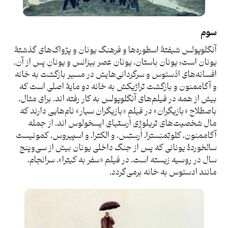
سوم
آنگلوپولس شیفتۀ اسطوره‌ها و فرهنگ یونان و پژواک‌های گذشتۀ
یونان است: یونان باستان، یونان عصر بیزانس و یونانِ پس از آن.
افسانه‌های ادُسئوس و سرگردانی‌هایش در مسیر بازگشت به خانه
و آگاممنون و بازگشت تراژیکش به خانه دو مایۀ اصلی است که
بیش از همه در فیلم‌های آنگلوپولس به کار رفته اند. برای مثال،
باصطلاح «بازیگران» در فیلم «بازیگران سیار» نام‌هایی دارند که
مال شخصیت‌های تریلوژی اُرستیای ایسخولوس اند، از جمله
آگاممنون، کلوتِمنِسترا، اُرِستِس، و الکترا. و اسپیروس، کمونیست
سالخوردۀ یونانی که پس از جنگ داخلی یونان بیش از سی‌وپنج
سال در روسیه زیسته است، در فیلم «سفر به کیتِرا»، سرانجام،
مانند ادسئوس به خانه برمی‌گردد.