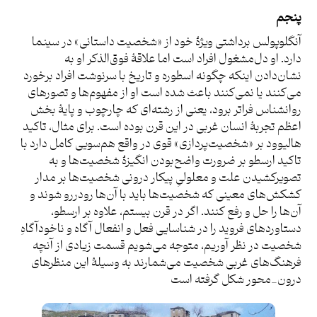
پنجم
آنگلوپولس برداشتی ویژۀ خود از «شخصیت داستانی» در سینما
دارد. او دل‌مشغول افراد است اما علاقۀ فوق‌الذکر او به‌
نشان‌دادن اینکه چگونه اسطوره و تاریخ با سرنوشت افراد برخورد
می‌کنند یا نمی‌کنند باعث شده است او از مفهوم‌ها و تصورهای
روانشناس فراتر برود، یعنی از رشته‌ای که چارچوب و پایۀ بخش
اعظم تجربۀ انسان غربی در این قرن بوده است. برای مثال، تاکید
هالیوود بر «شخصیت‌پردازی» قوی در واقع هم‌سویی کامل دارد با
تاکید ارسطو بر ضرورت واضح‌بودن انگیزۀ شخصیت‌ها و به
تصویرکشیدن علت و معلولیِ پیکار درونی شخصیت‌ها بر مدار
کشکش‌های معینی که شخصیت‌ها باید با آن‌ها رودررو شوند و
آن‌ها را حل و رفع کنند. اگر در قرن بیستم، علاوه بر ارسطو،
دستاوردهای فروید را در شناسایی فعل و انفعال آگاه و ناخودآگاهِ
شخصیت در نظر آوریم، متوجه می‌شویم قسمت زیادی از آنچه
فرهنگ‌های غربی شخصیت می‌شمارند به وسیلۀ این منظرهای
درون_محور شکل گرفته است