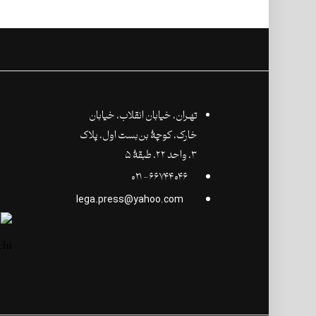
تهـران،‌ خیابان انقلاب، خیابان
خارک، کوچۀ بن‌بست اول، پلاک
۳، واحد ۲۲، طبقۀ ۵
۶۶۷۴۴۰۴۶- ۰۲۱
lega.press@yahoo.com