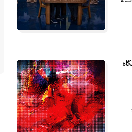
فسانۀ
گاه