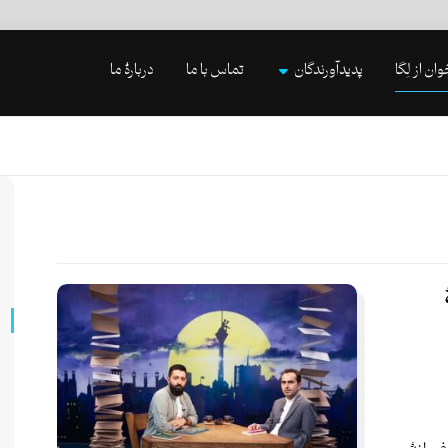
وان از لِگا
پدیدآورندگان
تماس با ما
دربارۀ ما