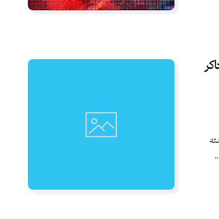
اکر
ته
.