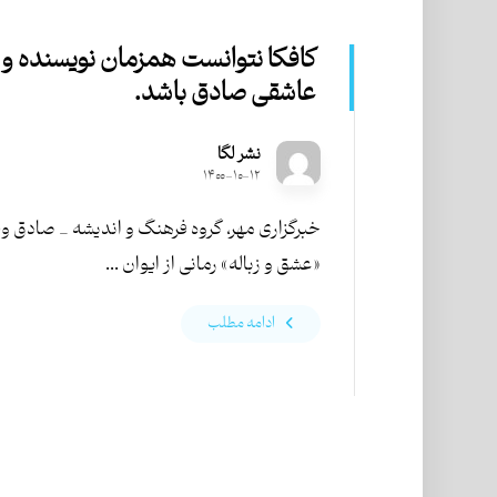
کافکا نتوانست همزمان نویسنده و
عاشقی صادق باشد.
نشر لگا
۱۴۰۰-۱۰-۱۲
خبرگزاری مهر، گروه فرهنگ و اندیشه _ صادق وف
«عشق و زباله» رمانی از ایوان ...
ادامه مطلب