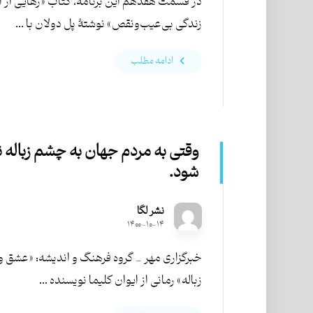
در قسمت هفدهم این برنامه، کتاب «رهایی از ا
زندگی بی‌عیب‌ونقص» نوشتۀ پل دولان با ...
ادامه مطلب
وقتی به مردم جهان به چشم زباله ن
شود.
نشر لگا
۱۴۰۰-۱۰-۱۴
خبرگزاری مهر _ گروه فرهنگ و اندیشه: «عشق و
زباله» رمانی از ایوان کلیما نویسنده ...