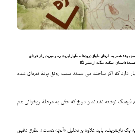
مجموعۀ شعر به نام‌های «آواز درود‌ها»، «آوار ابریشم» و «بی‌خبر از فردای
یسندۀ داستان
«مکث منگ»
از نشر لگا
ر دارد که اگر ساخته می شدند سبب رونق پردۀ نقره‌ای شده
قای فرهنگ نوشته نشدند و دریغ که حتّی به مرحلۀ روخوانی هم
به یک بازتعریف، باید علاوه بر تحليل «آنچه هست»، نظری دقیق