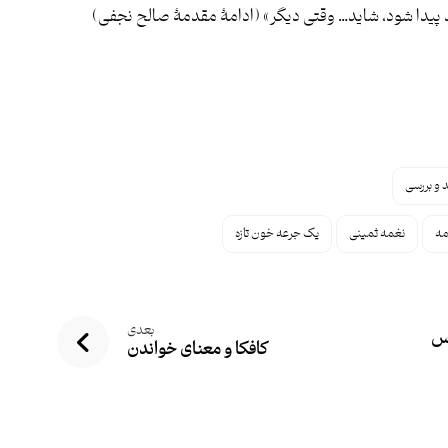
ند پیدا شود، شاید… وقتی دیگر» (ادامۀ مقدمۀ صالح نجفی)
د و بررسی
مه
نغمه ثمینی
یک جرعه خون تازه
بعدی
اس
کافکا و معنای خواندن