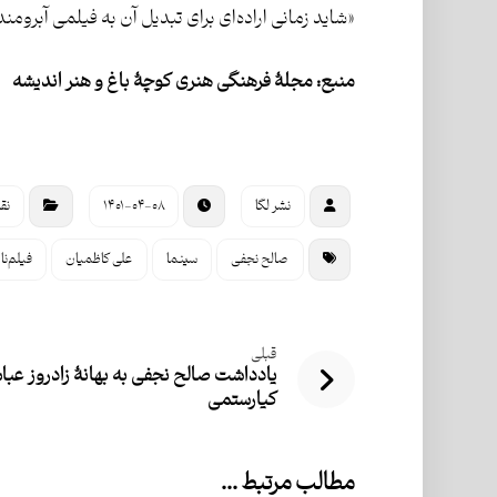
«شاید زمانی اراده‌ای برای تبدیل آن به فیلمی آبروم
منبع: مجلۀ فرهنگی هنری کوچۀ باغ و هنر اندیشه
نشر لگا
۱۴۰۱-۰۴-۰۸
نق
‌ صالح نجفی
سینما
علی کاظمیان
فیلم‌نا
قبلی
یادداشت صالح نجفی به بهانۀ زادروز عب
کیارستمی
مطالب مرتبط ...