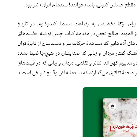
ن مقطع حساس کنونی، باید «خوانندۀ سینمای ایران» نیز بود.
رای ارتقا بخشیدن به بضاعت سينما. کندوکاوی در تاریخ
يز الموت. صالح نجفی در مقدمه کتاب چنین نوشته: «فیلم‌های
های آدم‌هایی که مشاهدۀ حرکات سر و دست‌شان از دایرۀ توان
نگ گفتار مردان و زنانی که صدایشان در هیچ‌جا ضبط نشده
مدیوم کھن‌اند: تئاتر و نقاشی. مردان و زنانی که در فیلم‌های
در صحنۀ تئاتری می‌گذارند که دستمایه‌اش وقایع تاریخی است.»