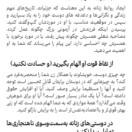
ایجاد روابط زنانه به این معناست که جزئیات، تاریخ‌های مهم
زندگی و نگرانی‌ها و دغدغه های دوست خود را به یاد بسپارید و
سپس در موقعیت مناسب، با او در موردشان گپ‌وگفت کنید.
پرسیدن اینکه فرزندش در آزمونی بزرگ چگونه عمل کرده،
مصاحبه شغلی همسرش چگونه پیش رفت، یا در مورد برخورد با
همسرش چه احساسی دارد، این پیام را می‌رساند که شما به او
اهمیت می‌دهید.
از نقاط قوت او الهام بگیرید (و حسادت نکنید)
چه چیزی دوست، خویشاوند یا همکار زن شما را منحصربه‌فرد می
کند؟ به چیزهایی که در دوستان برایتان قابل تحسین است توجه
کنید و آنها را مستقیماً برایش وصف کنید. آیا او افزایش حقوق
داشته است؟ آیا یک مادر بسیار صبور است؟ آیا او برای شوهرش
وقت می‌گذارد؟ همۀ مواردی که به شما الهام شده است که او زنی
بهتر، قوی‌تر و بااعتماد‌به‌نفس‌تر است را به برایش بازگو کنید
.
در دوستی‌های زنانه به‌سمت‌وسوی ناهنجاری‌ها
تمایل پیدا نکنید