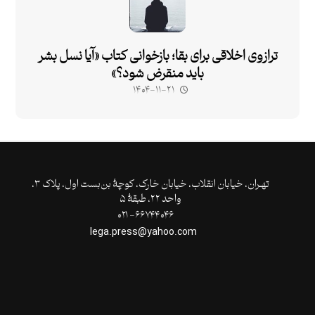
ترازوی اخلاقی برای بقا؛ بازخوانی کتاب «آیا نسل بشر
باید منقرض شود؟»
۱۴۰۴-۱۱-۲۱
تهـران،‌ خیابان انقلاب، خیابان خارک، کوچۀ بن‌بست اول، پلاک ۳،
واحد ۲۲، طبقۀ ۵
۶۶۷۴۴۰۴۶- ۰۲۱
lega.press@yahoo.com