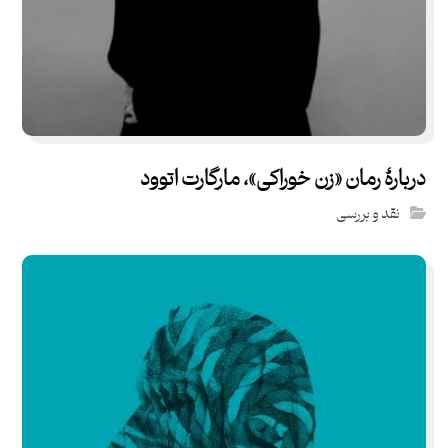
دربارۀ رمان «زن خوراکی»، مارگارت اتوود
نقد و بررسی