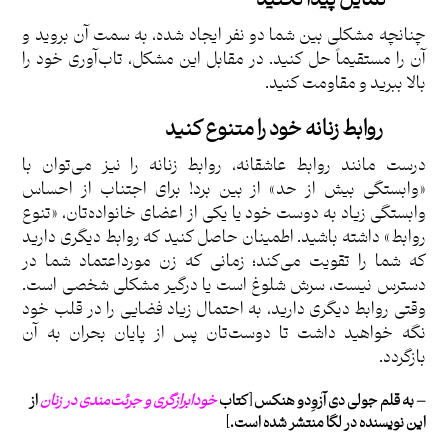
چنانچه مشکلی بین شما دو نفر ایجاد شده، به سمت آن بروید و
آن را مستقیماً حل کنید. در مقابل این مشکل، تاب‌آوری خود را
بالا ببرید و مقاومت کنید.
روابط زنانه خود را متنوع کنید
درست مانند روابط عاشقانه، روابط زنانه را نیز می‌توان با
«وابستگی بیش از حد» از بین برد! برای اجتناب از احساس
وابستگی زیاد به دوست خود یا یکی از اعضای خانواده‌تان، «تنوع
روابط» داشته باشید. اطمینان حاصل کنید که روابط دیگری دارید
که شما را تقویت می‌کند؛ زمانی که زن مورداعتماد شما در
دسترس نیست، سرش شلوغ است یا درگیر مشکلی شخصی است.
وقتی روابط دیگری دارید، به احتمال زیاد فضایی را در قلب خود
نگه خواهید داشت تا دوست‌تان پس از پایان بحران به آن
بازگردد.
– به قلم
جولی دی آزوِدو هنکس
[
کتاب
خودابرازگری و جرئت‌مندی در زنان
از
این نویسنده در لگا منتشر شده است.]