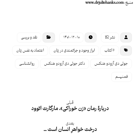
منبع:
www.drjuliehanks.com
نشر لگا
۱۴۰۱-۱۲-۱۰
نقد و بررسی
#کتاب
ابراز وجود و جراتمندی در زنان
اعتماد به نفس زنان
جولی دی آزوِدو هنکس
دکتر جولی دی آزوِدو هنکس
روانشناسی
فمنیسم
قبلی
دربارۀ رمان «زن خوراکی»، مارگارت اتوود
بعدی
درخت خواهرِ انسان است …