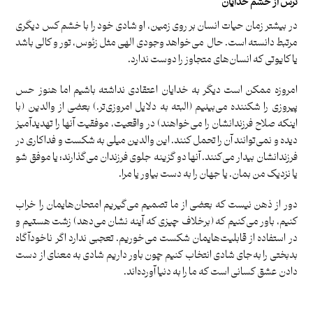
ترس از خشم خدایان
در بیشتر زمان حیات انسان بر روی زمین، او شادی خود را با خشم کس دیگری
مرتبط دانسته است. حال می‌خواهد وجودی الهی مثل زئوس، تور و کالی باشد
یا کایوتی که انسان‌های متجاوز را دوست ندارد.
امروزه ممکن است دیگر به خدایان اعتقادی نداشته باشیم اما هنوز حس
پیروزی را شکننده می‌بینیم (البته به دلایل امروزی‌تر.) بعضی از والدین (با
اینکه صلاح فرزندانشان را می‌خواهند) در واقعیت، موفقیت آنها را تهدید‌آمیز
دیده و نمی‌توانند آن را تحمل کنند. این والدین میلی به شکست و فداکاری در
فرزندانشان بیدار می‌کنند. آنها دو گزینه جلوی فرزندان می‌گذارند: یا موفق شو
یا نزدیک من بمان. یا جهان را به دست بیاور یا مرا.
دور از ذهن نیست که بعضی از ما تصمیم می‌گیریم امتحان‌هایمان را خراب
کنیم، باور می‌کنیم که (برخلاف چیزی که آینه نشان می‌دهد) زشت هستیم و
در استفاده از قابلیت‌هایمان شکست می‌خوریم. تعجبی ندارد اگر ناخودآگاه
بدبختی را به‌جای شادی انتخاب کنیم چون باور داریم شادی به معنای از دست‌
دادن عشق کسانی است که ما را به دنیا آورده‌اند.