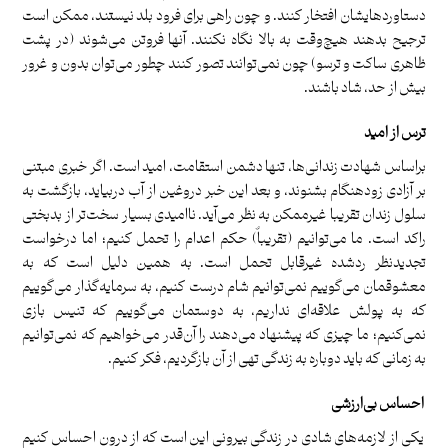
دستاوردهایشان افتخار کنند. و چون راهی برای فرود بلد نیستند، ممکن است
ترجیح بدهند هیچ‌وقت به بالا نگاه نکنند. آنها فروتن می‌شوند‌ (در پشت
ظاهری ساکت و ترسو‌) چون نمی‌توانند تصور کنند چطور می‌توان بدون و غرور
بیش‌ از حد، شاد باشند.
ترس از امید
براساس شهادت زندانی‌ها، تنها دشمن استقامت، امید است. اگر خبری مبتنی
بر آزادی زودهنگام بشنوند، و بعد این خبر دروغین از آب دربیاید، بازگشت به
سلول زندان تقریبا غیرممکن به نظر می‌آید. ناامیدی بسیار سخت‌تر از بدبختی
راکد است. ما می‌توانیم (تقریباٌ) حکم اعدام را تحمل کنیم؛ اما درخواست
تجدیدنظر ردشده غیرقابل تحمل است. به همین دلیل است که به
معشوقمان می‌گوییم نمی‌توانیم شام درست کنیم، به سرمایه‌گذار ‌می‌گوییم
که به پولش علاقه‌ای نداریم، به دوستمان می‌گوییم که تنیس بازی
نمی‌کنیم؛ ما چیزی که پیشنهاد می‌دهند را آن‌قدر می‌خواهیم که نمی‌توانیم
به زمانی که باید دوباره به زندگی تهی از آن بازگردیم، فکر کنیم.
احساس بی‌ارزشی
یکی از لازمه‌های شادی در زندگی بیرونی این است که از درون احساس کنیم