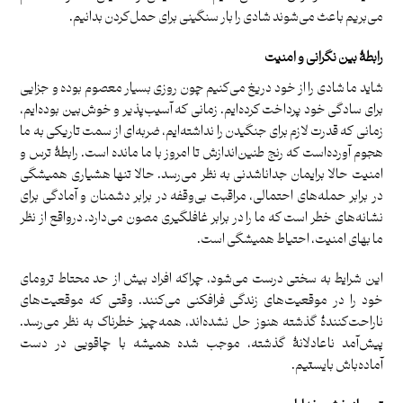
می‌بریم باعث می‌شوند شادی را بار سنگینی برای حمل‌کردن بدانیم.
رابطۀ بین نگرانی و امنیت
شاید ما شادی را از خود دریغ می‌کنیم چون روزی بسیار معصوم بوده و جزایی
برای سادگی خود پرداخت کرده‌ایم. زمانی که آسیب‌پذیر و خوش‌بین بوده‌ایم،
زمانی که قدرت لازم برای جنگیدن را نداشته‌ایم، ضربه‌ای از سمت تاریکی به ما
هجوم آورده‌است که رنج طنین‌اندازش تا امروز با ما مانده است. رابطۀ ترس و
امنیت حالا برایمان جداناشدنی به نظر می‌رسد. حالا تنها هشیاری همیشگی
در برابر حمله‌های احتمالی، مراقبت بی‌وقفه در برابر دشمنان و آمادگی برای
نشانه‌های خطر است که ما را در برابر غافلگیری مصون می‌دارد. درواقع از نظر
ما بهای امنیت، احتیاط همیشگی است.
این شرایط به سختی درست می‌شود، چراکه افراد بیش از حد محتاط ترومای
خود را در موقعیت‌های زندگی فرافکنی می‌کنند. وقتی‌ که موقعیت‌های
ناراحت‌کنندۀ گذشته هنوز حل نشده‌اند، همه‌چیز خطرناک به نظر می‌رسد.
پیش‌آمد ناعادلانۀ گذشته، موجب شده همیشه با چاقویی در دست
آماده‌باش بایستیم.