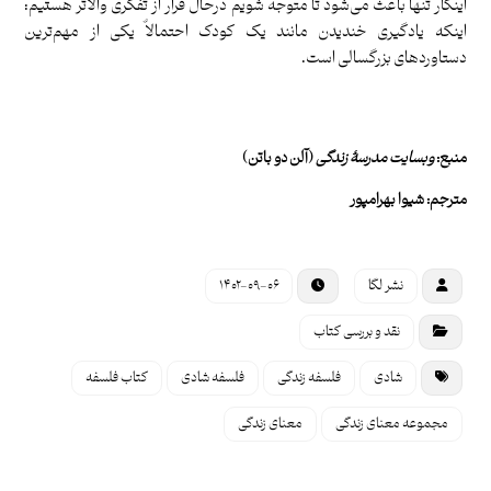
اینکار تنها باعث می‌شود تا متوجه شویم درحال فرار از تفکری والاتر هستیم:‌
اینکه یادگیری خندیدن مانند یک کودک احتمالاٌ یکی از مهم‌ترین
دستاوردهای بزرگسالی است.
منبع:
وب
سایت مدرسۀ زندگی
(آلن دو باتن)
مترجم: شیوا بهرامپور
نشر لگا
۱۴۰۲-۰۹-۰۶
نقد و بررسی کتاب
شادی
فلسفه زندگی
فلسفه شادی
کتاب فلسفه
مجموعه معنای زندگی
معنای زندگی