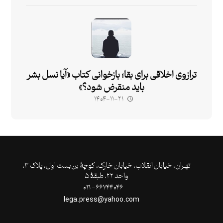
ترازوی اخلاقی برای بقا؛ بازخوانی کتاب «آیا نسل بشر
باید منقرض شود؟»
۱۴۰۴-۱۱-۲۱
تهـران،‌ خیابان انقلاب، خیابان خارک، کوچۀ بن‌بست اول، پلاک ۳،
واحد ۲۲، طبقۀ ۵
۶۶۷۴۴۰۴۶- ۰۲۱
lega.press@yahoo.com