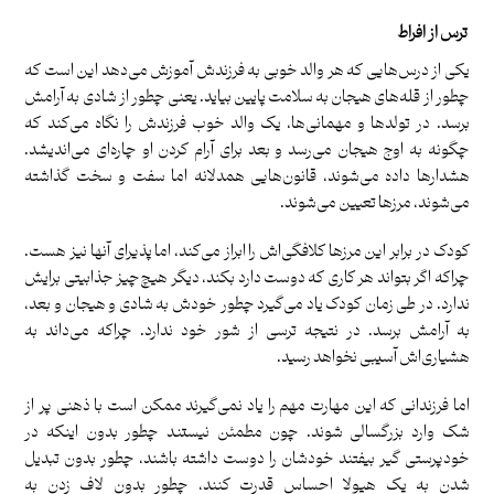
ترس از افراط
یکی از درس‌هایی که هر والد خوبی به فرزندش آموزش می‌دهد این است که
چطور از قله‌های هیجان به سلامت پایین بیاید. یعنی چطور از شادی به آرامش
برسد. در تولدها و مهمانی‌ها، یک والد خوب فرزندش را نگاه می‌کند که
چگونه به اوج هیجان می‌رسد و بعد برای آرام کردن او چاره‌ای می‌اندیشد.
هشدارها داده می‌شوند، قانون‌هایی همدلانه اما سفت و سخت گذاشته
می‌شوند، مرزها تعیین می‌شوند.
کودک در برابر این مرزها کلافگی‌اش را ابراز می‌کند، اما پذیرای آنها نیز هست.
چراکه اگر بتواند هر کاری که دوست دارد بکند، دیگر هیچ‌چیز جذابیتی برایش
ندارد. در طی زمان کودک یاد می‌گیرد چطور خودش به شادی و هیجان و بعد،
به آرامش برسد. در نتیجه ترسی از شور خود ندارد. چراکه می‌داند به
هشیاری‌اش آسیبی نخواهد رسید.
اما فرزندانی که این مهارت مهم را یاد نمی‌گیرند ممکن است با ذهنی پر از
شک وارد بزرگسالی شوند. چون مطمئن نیستند چطور بدون اینکه در
خودپرستی گیر بیفتند خودشان را دوست داشته باشند، چطور بدون تبدیل
شدن به یک هیولا احساس قدرت کنند، چطور بدون لاف زدن به