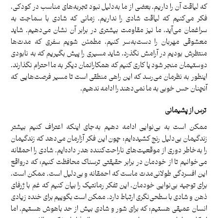
که لیاقت آن را داریم. بعضی از ما به‌دلیل نبود تجربه‌های مناسب در کودکی،
فکر می‌کنیم که لیاقت شادی را نداریم. زمانی که شادی با سماجت به
سراغمان می‌آید، ما نیز مقاومت بیشتری در برابر آن نشان می‌دهیم. شاید
معشوقی مهربان را دست‌به‌سر کنیم، مطمئن ‌شویم سفری که مدت‌ها
منتظرش بودیم در آرامش نگذرد، شاید مسیری را پیش بگیریم که به نابودی
دوستیمان منجر شود یا کاری کنیم که همکارانمان دیگر به ما احترام نگذارند.
اینطور به نظرمان می‌رسد که این راهی منطقی است تا مسیر فرصت‌هایی که
آنچنان حس خوبی به ما نمی‌دهند را ادامه ندهیم.
ترس از پشیمانی
ممکن است به بی‌نوایی ادامه دهیم به‌جای اینکه اعتراف کنیم بیشتر
زندگیمان بی‌دلیل رنج کشیده‌ایم: چون این فکر آزارمان می‌دهد که زندگیمان
را به‌خاطر دوری از موقعیت‌های ناراحت‌کننده هدر داده‌ایم. شادی را احمقانه
می‌خوانیم تا از خودمان در برابر حقیقتی ترسناک محافظت کنیم: که درواقع
این افسردگی طولانی‌مدت ماست که احمقانه و بی‌دلیل است. ممکن است،
برای توجیه بی‌نوایی خودمان، این تفکر رمانتیک را بیان کنیم که غم با ژرفای
ذهن و شادی با سطحی‌نگری ارتباط دارد. ممکن است بگوییم برای خنده زیادی
انسان عمیقی هستیم؛ که برای شور و شادی بیش‌ از حد باهوش هستیم. اما