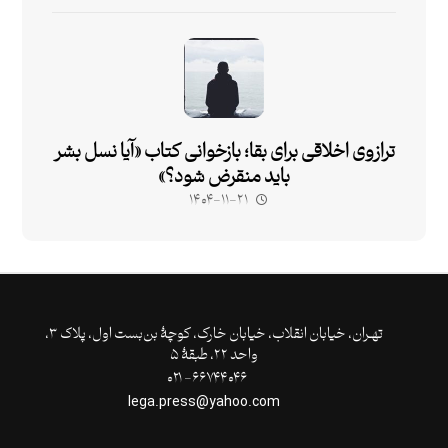
ترازوی اخلاقی برای بقا؛ بازخوانی کتاب «آیا نسل بشر
باید منقرض شود؟»
۱۴۰۴-۱۱-۲۱
تهـران،‌ خیابان انقلاب، خیابان خارک، کوچۀ بن‌بست اول، پلاک ۳،
واحد ۲۲، طبقۀ ۵
۶۶۷۴۴۰۴۶- ۰۲۱
lega.press@yahoo.com