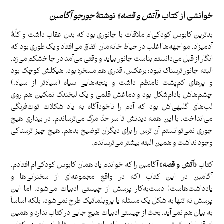
خوانشی از کتاب
«
آتش و قصه
»
نوشتۀ
جورجو آگامبن
بدترین کابوس کودکی‌‌ام ملاقات با جانوری بود که بدن عقاب داشت و کلّۀ
آدمیزاد. مواجهه‌ها اغلب در حیاط خانه‌مان اتفاق می‌افتاد و یک طوری بود که
انگار از قبل می‌دانستم بناست جانور بیاید و وقتی می‌آمد در جا خشکم می‌زد.
البته جانور ترسناک نبود؛ برعکس، قدری هم مسخره بود. هیکلش کوچک بود
و پرهای کم‌پشت نامنظم داشت و پنجه‌هایی سیاه (سیاه‌تر از سیاه.)
چشم‌‌هاش بادام‌شکل بود و دماغش قلمی و یک لبخندک نمکین هم روی
لب‌های گلبهی‌اش بود که آدم را ناخودآگاه به یاد شکلات توت‌فرنگی
می‌انداخت. با این همه دیدنش تا سر حدّ مرگ می‌ترساندم. در بیداری هیچ
جوری نمی‌توانستم آن ترس را برای دیگران توضیح بدهم. هیچ چیز ترسناکی
وجود نداشت و همین البته بیشتر می‌ترساندم.
کتاب
«آتش و قصه»
آگامبن را که خواندم یاد همان کابوس کودکی‌ام افتادم.
آگامبن در این کتاب (که در واقع مجموعه‌ای از سخنرانی‌ها و
یادداشت‌هاست) دست‌به‌کار پرسش از چیستی ادبیات می‌شود. اما این
پرسش نه تنها به شکل یک مسئله یا پروبلماتیک طرح نمی‌شود، بلکه اساساً
به بیان هم نمی‌آید. بحث از چیستی ادبیات هیچ جایی در کتاب ندارد و همین