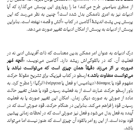
از منظری بنیامینی طرح می‌کند) ما را رویاروی این پرسش می‌گذارد که آیا
ادبیات نیز به امری ناممکن بدل شده است؟ چنین به نظر می‌رسد که این
پرسش پس پشت اندیشۀ آگامبن در کتاب «آتش و قصه» نهفته است. بنابراین
پرسش از ادبیات به پرسش از امکان ادبیات تغییر صورت می‌دهد.
.
درک ادبیات به عنوان امر ممکن بدین معناست که ذات آفرینش ادبی نه در
فعلیتِ آن، که در بالقوگی‌اش ریشه دارد. آگامبن می‌نویسد: «
آنچه مُهر
ضرورت بر اثر می‌زند دقیقاً همان چیزی است که می‌توانست نباشد یا
می‌توانست متفاوت باشد.»
ارسطو در کتاب فیزیک برای تشریح مقولۀ حرکت
مفهوم قوّه یا δύναμις (دینامیس) و فعل یا ἐνέργεια (انرگیا) را مطرح کرد. به
باور ارسطو حرکت عبارت است از به فعلیت رسیدن قوّه یا همان تغییر حالت
ماده از صورتی به صورت دیگر. زمان، امکان این تغییر صورت یا به فعلیت
رسیدن قوّه را فراهم می‌کند. بنابراین در هنگام حرکت، قوّه صورتی است که در
آینده به فعل بدل می‌شود و فعل نیز صورتی است که در لحظات زمانی پیشین
قوّه بوده است. از این رو امر بالقوّه آن چیزی است که هنوز نیست اما می‌تواند
باشد.