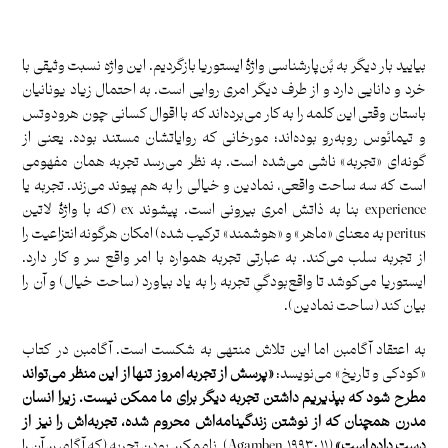
.
بیایید بار دیگر به بُن‌پارشناسی واژۀ ایستوریا بازگردیم. این واژه نسبت وثیقی با
خرد و دانایی دارد و از طرف دیگر امری روایی است. به احتمال زیاد یونانیان
باستان وقتی این کلمه‌ را به کار می‌برده‌اند که با اقوال کسانی چون هرودوتس
و تیمائوس روبه‌رو بوده‌اند؛ مورخانی که روایاتشان مستند بوده. یعنی از
گونه‌ای «تجربه» ناشی می‌شده است. به نظر می‌رسد تجربه همان مفهومی
است که سه ساحت واقعی، نمادین و خیالی را به هم پیوند می‌زند. تجربه یا
experience بنا به ذاتش امری بیرونی است. پیشوند ex (که با واژۀ لاتین
‌peritus به معنای «ماهر» و «هوشمند» ترکیب شده) امکان هرگونه‌ انتزاعیت را
از تجربه سلب می‌کند. به عبارتی تجربه همواره با امر واقع سر و کار دارد.
ایستوریا می‌کوشد تا واقع‌بودگیِ تجربه را به یاد بیاورد (ساحت خیال) و آن را
بیان کند (ساحت نمادین).
به اعتقاد آگامبن اما این تلاش منتهی به شکست است. آگامبن در کتاب
«کودکی و تاریخ» می‌نویسد:
«پرسش از تجربه امروز تنها از این منظر می‌تواند
مطرح شود که بپذیریم داشتن تجربه دیگر برای ما ممکن نیست. زیرا انسان
مدرن همچنان که از نوشتن زندگینامه‌اش محروم شده، تجربه‌اش را نیز از
دست داده است»
(Agamben, ۱۹۹۳: ۱۱). ناممکن بودن تجربه (که آگامبن آن را