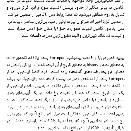
از قضا ادبیاتی‌ترین وجه مواجهه با ادبیات است. مسئلۀ ادبیات در کتاب
آگامبن به بیانی هگلی از حدود پرسش (نسبت سوژه و ابژه) فراتر می‌رود و
تبدیل به روح مطلقی می‌شود که همۀ روابط متن (آگاهی) را متعین می‌کند.
از همین گزارۀ اخیر اما می‌توان پی به یکی از بنیادین‌ترین عناصر ادبیات برد؛
متن. به باور آگامبن ادبیات همواره با خلق (یا امکان خلق) متن همراه است.
و کیست که نداند کهن‌ترین و البته مقبول‌ترینِ متن‌ها
«قصه»
است.
.
بیایید کمی دربارۀ واژۀ قصه بیندیشیم. ιστορια (ایستوریا) (که کلمه‌ی story
به معنای قصه و history به معنای تاریخ از آن گرفته شده) در یونان باستان به
معنای
«روایت رخداد‌های گذشته»
بوده است. خود کلمۀ ایستوریا اما از
ιστορεω (ایستورئو) به معنی «من می‌پرسم» گرفته شده و ایستورئو نیز ریشه
در کلمۀ ιστωρ (ایستور) به معنی «انسان دانا» دارد. به بیان ساده‌تر ایستوریا از
یک سو تاریخ است، که همانا واقعیات رخ داده (تو بگو آیین‌های رمزی
انسان‌های باستان) را شامل می‌شود، و از سوی دیگر قصه است که از حدود
واقعیت فراتر می‌رود و لاجرم آیین‌های رمزی باستانی را به فراموشی می‌سپارد.
بدین اعتبار ناسازۀ ایستوریا مغاکی است میان امر واقع (آنچه که روی زمین
رخ داده)، امر نمادین (آنچه که بعداً به واسطۀ کلمات بازسازی شده) و امر
خیالی (آنچه واسطۀ گذار از امر واقع به امر نمادین بوده.)