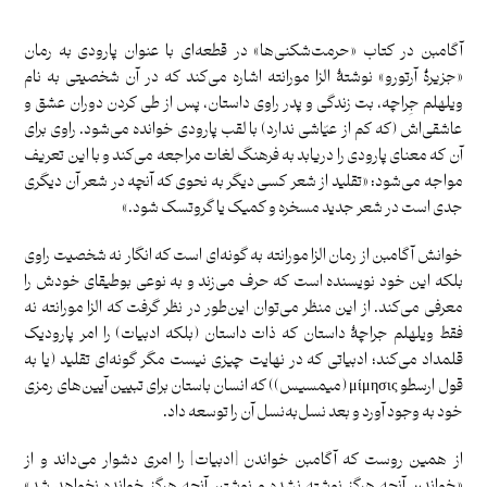
.
آگامبن در کتاب «حرمت‌شکنی‌ها» در قطعه‌ای با عنوان پارودی به رمان
«جزیرۀ آرتورو» نوشتۀ الزا مورانته اشاره می‌کند که در آن شخصیتی به نام
ویلهلم جِراچه، بت زندگی و پدر راوی داستان، پس از طی کردن دوران عشق و
عاشقی‌اش (که کم از عیّاشی ندارد) با لقب پارودی خوانده می‌شود. راوی برای
آن که معنای پارودی را دریابد به فرهنگ لغات مراجعه می‌کند و با این تعریف
مواجه می‌شود: «تقلید از شعر کسی دیگر به نحوی که آنچه در شعر آن دیگری
جدی است در شعر جدید مسخره و کمیک یا گروتسک شود.»
خوانش آگامبن از رمان الزا مورانته به گونه‌ای است که انگار نه شخصیت راوی
بلکه این خود نویسنده است که حرف می‌زند و به نوعی بوطیقای خودش را
معرفی می‌کند. از این منظر می‌توان این‌طور در نظر گرفت که الزا مورانته نه
فقط ویلهلم جراچۀ داستان که ذات داستان (بلکه ادبیات) را امر پارودیک
قلمداد می‌کند؛ ادبیاتی که در نهایت چیزی نیست مگر گونه‌ای تقلید (یا به
قول ارسطو μίμησις (میمسیس)) که انسان باستان برای تبیین آیین‌های رمزی
خود به وجود آورد و بعد نسل‌به‌نسل آن را توسعه داد.
از همین روست که آگامبن خواندن [ادبیات] را امری دشوار می‌داند و از
«خواندن آنچه هرگز نوشته نشده و نوشتن آنچه هرگز خوانده نخواهد شد»