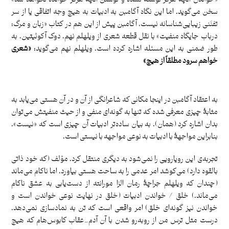
سخن می‌گوید. اما این نگاه آگامبن به ادبیات به هیچ وجه اتفاقی یا از سر
تفنّنی زیبایی‌شناسانه نیست، آگامبن پیش از این هم در کتاب «زبان و مرگ؛
درباب جایگاه منفیت» با نقل قطعه شعری از ویلهلم نهم، دوک آکوئیتین، به
طور ضمنی به این مسئله اشاره کرده است. ویلهلم نهم می‌گوید:
«شعری
خواهم سرود مطلقاً از هیچ»
.
به اعتقاد آگامبن در اینجا مکانی که شاعرانگی از آن و در آن هستی می‌یابد به
مثابۀ چیزی معرفی شده که تنها به گونه‌ای منفی و از حیث منفیتش می‌توان
بدان اشاره کرد (همان). به بیان ساده‌تر ادبیات آن چیزی است که «نیست».
بنابراین مواجهۀ با ادبیات به نوعی مواجهه با نیستی است.
تجربه‌ی این رویارویی را نمی‌شود به دیگری منتقل کرد. مؤلف (که خود ذاتی
بالقوه دارد) می‌کوشد امر عدمی را به ساحت هستی بیاورد، اما ناکام می‌ماند
(چندان که ویلهلم جراچۀ رمان الزا مورانته از دست‌یابی به عشق ناکام
می‌ماند.) خلق / خواندن ادبیات (خلق در نهایت نوعی خواندن است و
خواندن نیز گونه‌ای خلق) امر واقعی است که تن به نمادسازی نمی‌دهد.
درست مثل ترس من از روبه‌رو شدن با آن آدم_عقاب کابوس‌هام که هیچ