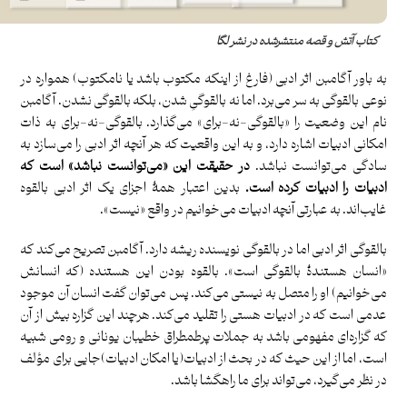
کتاب آتش و قصه منتشرشده در نشر لگا
به باور آگامبن اثر ادبی (فارغ از اینکه مکتوب باشد یا نامکتوب) همواره در
نوعی بالقوگی به سر می‌برد. اما نه بالقوگیِ شدن، بلکه بالقوگی نشدن. آگامبن
نام این وضعیت را «بالقوگی-نه-برای» می‌گذارد. بالقوگی-نه-برای به ذات
امکانی ادبیات اشاره دارد، و به این واقعیت که هر آنچه اثر ادبی را می‌سازد به
سادگی می‌توانست نباشد.
در حقیقت این «می‌توانست نباشد» است که
ادبیات را ادبیات کرده است.
بدین اعتبار همۀ اجزای یک اثر ادبی بالقوه
غایب‌اند. به عبارتی آنچه ادبیات می‌خوانیم در واقع «نیست».
بالقوگی اثر ادبی اما در بالقوگی نویسنده ریشه دارد. آگامبن تصریح می‌کند که
«انسان هستندۀ بالقوگی است». بالقوه بودن این هستنده (که انسانش
می‌خوانیم) او را متصل به نیستی می‌کند. پس می‌توان گفت انسان آن موجود
عدمی است که در ادبیات هستی را تقلید می‌کند. هرچند این گزاره بیش از آن
که گزاره‌ای مفهومی باشد به جملات پرطمطراق خطیبان یونانی و رومی شبیه
است، اما از این حیث که در بحث از ادبیات(یا امکان ادبیات)جایی برای مؤلف
در نظر می‌گیرد، می‌تواند برای ما راهگشا باشد.