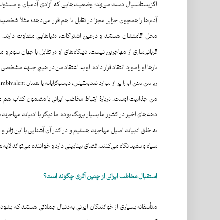
اگزیستانسیال دست می‌زند؛ وضعیت‌هایی که آزادی آدمیان و مسئولیت‌ه
آدم‌ها را همچون جزایر مجزا در تقابل با هم قرار می‌دهد؛ مثلاً شخص
محل اقامتشان هستند و درعین اشتراکات، دنیاهایی متفاوت دارند. او د
قربانی‌سازی از مهاجرین نیست. دیدگاه‌های او در تقابل با جهان سوم و 
بارها او را مورد انتقاد قرار داده. او به اعتقاد من در هیچ جبهه مشخصی
من جذابیت اوست. دربارهٔ ارتباط مخاطب ایرانی با مضمون کتاب هم می‌ت
دهه‌های اخیر در کشور ما بسیار پررنگ بوده. ما دیگر با ادبیات مهاجرت
به خلق ادبیات اصیل مهاجرت هستیم و در کنار آن آشنایی با این ژانر و نو
سیاه و سفید نگاه می‌کنند، فضای بینابینی دارد و خواننده می‌تواند لایه
استقبال
مخاطب
ایرانی
از
چنین
آثاری چگونه است؟
متأسفانه بسیاری از خوانندگان ایرانی به‌دنبال جملاتی هستند که بشو