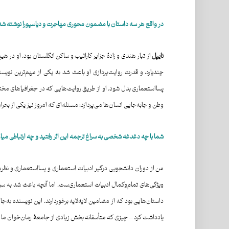
در واقع هر سه داستان با مضمون محوری مهاجرت و دیاسپورا نوشته شده اس
نایپل
از تبار هندی و زادۀ جزایر کارائیب و ساکن انگلستان بود. او در
چندپاره، و قدرت روایت‌پردازی او باعث شد به یکی از مهم‌ترین نویس
پسااستعماری بدل شود. او از طریق روایت‌هایی که در جغرافیاهای مخ
وطن و جابه‌جایی انسان‌ها می‌پردازد؛ مسئله‌ای که امروز نیز یکی از بحر
شما با چه دغدغه شخصی به سراغ ترجمه این اثر رفتید و چه ارتباطی میا
من از دوران دانشجویی درگیر ادبیات استعماری و پسااستعماری و نظریات
ویژگی‌های تمام‌وکمال ادبیات استعماری‌ست. اما آنچه باعث شد به سر
داستان‌هایی بود که از مضامین لایه‌لایه برخوردارند. این نویسنده به‌
یادداشت کرد – چیزی که متأسفانه بخش زیادی از جامعهٔ رمان‌خوان ما 