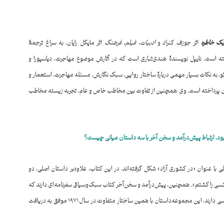
یک خاطره
اثر جوزف کنراد و
ادبیات، فیلم، فرهنگ
اثر مایکل رایان، به سراغ ترجمهٔ
ه است. نایپل نویسندهٔ هندی‌تباری است که در آثارش موضوع مهاجرت، دیاسپورا و
به نکات بسیار مهمی دربارهٔ ساختار روایی، سبک نگارش، مسئله مهاجرت، استعمار و
جهان پرداخته است. وی همچنین از تفاوت بین مخاطب خاص و عام، تجربه زیسته مخاطب
ود. ارتباط پیش‌درآمد و سخن آخر با سه داستان میانی چیست؟
با عنوان «در کشوری آزاد» شکل گرفته‌اند. در این کتاب، علاوه‌بر داستان اصلی، دو
ه کسی را کشتم». همچنین، پیش‌درآمد و سخن‌آخر کتاب سبک‌وسیاق سفرنامه‌ای دارند که
بیش از آنکه خصوصیات داستانی داشته باشند، حال‌وهوای سفرنامه‌نویسی دارند. این مجموعه‌داستان با همین ساختار متفاوت در سال ۱۹۷۱ موفق به دریافت