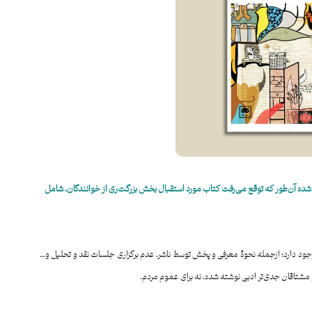
ده آن‌طور که توقع می‌رفت کتاب مورد استقبال بخش بزرگت‌ری از خوانندگان، شامل
 وجود دارد؛ از‌جمله نحوهٔ معرفی و پخش توسط ناشر، عدم برگزاری جلسات نقد و تحلیل و…
 مشتاقان جدی‌تر ادبی نوشته شده، نه برای عموم مردم.