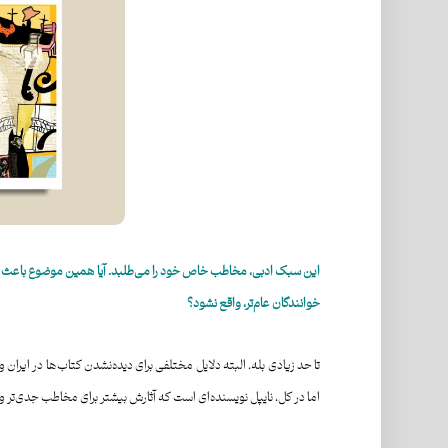
این
سبک ا
دبی،
مخاطب
خاص
خ
ود را می‌
طلبد. آیا
همین
موضوع
باعث ش
خوانندگان عام‌تر،
واقع
نشود؟
تا حد زیادی بله. البته دلایل مختلفی برای دیده‌نشدن کتاب‌ها در ایران
اما در کل، نایپل نویسنده‌ای است که آثارش بیشتر برای مخاطب جدی‌تر و