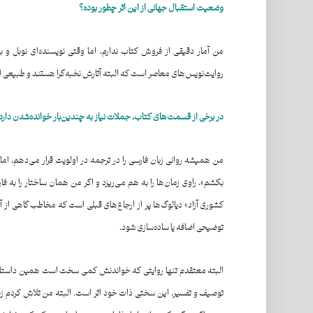
وضعیت
استقبال
جهانی
از
این
اثر
چطور
بوده؟
من آمار دقیقی از فروش کتاب ندارم، اما وقتی نویسنده‌ای نوبل و ب
روایت‌نویس‌های معاصر است که البته آثارش نخبه‌گرا هستند و طبیعی است
در برخی از قسمت‌های کتاب، جملات نیاز به چندین‌بار خوانده‌شدن دار
من همیشه روانی زبان فارسی را در ترجمه در اولویت قرار می‌دهم، اما
بکشم»، راوی زمان‌ها را به هم می‌ریزد و اگر من همان ساختار را به 
کشوری آزاد» دیالوگ‌ها پر از ارجاع‌های قبلی است که مخاطب گاهی از 
توضیحی اضافه یا ساده‌سازی شود.
البته معتقدم تنها روایتی که خواندنش کمی سخت است همین داستان 
توصیف و تفسیر. این سختی ذات خود اثر است. البته من تلاش کردم زبان 