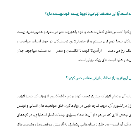
ت، آیا این دغدغه، ارتباطی با تجربهٔ زیسته خود نویسنده دارد؟
 هیچ‌کجا احساس تعلق کامل نداشت و خود را شهروند دنیا می‌نامید و همین تجربه زیست
ندگان نیمۀ دوم قرن بیستم و از جنجالی‌ترین نویسندگان در حوزه ادبیات مهاجرت و
تلف رخ می‌دهند — از آمریکا گرفته تا انگلستان و مصر — به مسئله مهاجرت، جلای
ان‌ها و شاید فرصت‌های بزرگ جهانی است.
ن این اثر و نیاز مخاطب ایرانی معاصر حس کردید؟
 آن بوده‌ام. اثری که پیش‌تر ترجمه کرده بودم،
خاطره کارین
از ژوزف کنراد، نیز اثری با
اغ
در کشوری آزاد
بروم، قدرت نایپل در روایت‌گری، خلق موقعیت‌های انسانی و نوشتن
جای نوشتن آثاری که می‌شود از آن‌ها تعداد بسیاری جملات قصار استخراج و در گوشه‌ای
درگیر آن است – و یا خلق داستان‌هایی پرتعلیق، به آفرینش موقعیت‌ها و وضعیت‌های