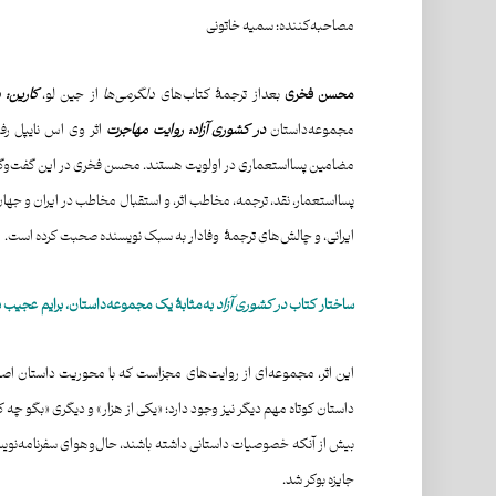
مصاحبه‌کننده: سمیه خاتونی
محسن فخری
بعد‌از ترجمهٔ کتاب‌های
دلگرمی‌ها
از جین لو،
کارین: 
مجموعه‌داستان
در کشوری آزاد: روایت مهاجرت
اثر وی اس نایپل رفت
مضامین پسااستعماری در اولویت هستند. محسن فخری در این گفت‌و‌گو، 
پسااستعمار، نقد، ترجمه، مخاطب اثر، و استقبال مخاطب در ایران و 
ایرانی، و چالش‌های ترجمهٔ وفادار به سبک نویسنده صحبت کرده است.
ساختار کتاب
در کشوری آزاد
به‌مثابهٔ یک مجموعه‌داستان، برایم عجیب ب
این اثر، مجموعه‌ای از روایت‌های مجزاست که با محوریت داستان اصلی 
داستان کوتاه مهم دیگر نیز وجود دارد؛ «یکی از هزار» و دیگری «بگو چ
جایزه بوکر شد.