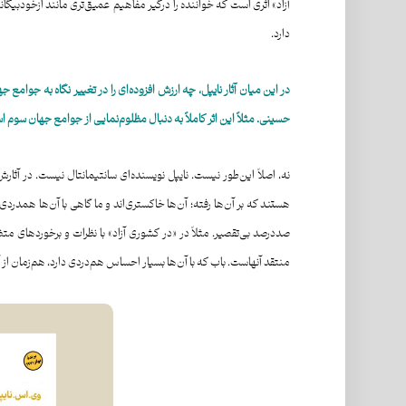
آزاد» اثری است که خواننده را درگیر مفاهیم عمیق‌تری مانند ازخودبیگا
دارد.
در این میان
آثار
نایپل،
چه ارزش افزوده‌ای را در تغییر نگاه
به
جوامع
جه
حسینی. مثلاً این اثر کاملاً
به
دنبال
مظلوم‌
نمایی از جوامع جهان سوم
اس
نه، اصلاً این‌طور نیست. نایپل نویسنده‌ای سانتیمانتال نیست. در آث
هستند که بر آن‌ها رفته؛ آن‌ها خاکستری‌اند و ما گاهی با آن‌ها همدردی م
صددرصد بی‌تقصیر. مثلاً در «در کشوری آزاد» با نظرات و برخوردهای مت
منتقد آنهاست. باب که با آن‌ها بسیار احساس هم‌دردی دارد، هم‌زمان از