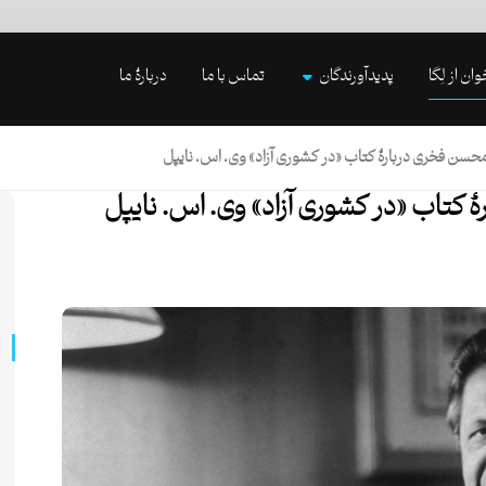
وان از لِگا
پدیدآورندگان
تماس با ما
دربارۀ ما
 محسن فخری دربارهٔ کتاب «در کشوری آزاد» وی. اس. نایپل
هٔ کتاب «در کشوری آزاد» وی. اس. نایپل