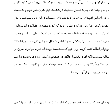
ای فردی و اجتماعی آن‌ها را محک می‌زند. او بر تعاملات بین انسانی تأکید دارد و
یت باب و لیندا که ناچار به تحمل همدیگر در ششصد کیلومتر رانندگی دوروزه به سمت
ر بازنمایی آدم‌های جلای‌وطن‌کرده شیوه‌ای احساسات‌گرایانه اتخاذ نمی‌کند و اهل
مردمانش گاهی چنان بی‌رحمانه و انتقادی بوده که ادوارد سعید در مقالات و کتاب‌هایش
 نمی‌ایستد و در روایت قصد خطابه، نصیحت، تحسین و یا توبیخ عده‌ای را ندارد. از همین
رو من متن او را پر از موارد ضدونقیض، دوسوگرایانه یا همان ambivalent می‌دانم. سخت است بشود تکلیف خود را با دیدگاه‌های او روشن کنی و همین به اعتقاد
وانم اضافه کنم، اگرچه ایران هیچ‌گاه مستعمره نبوده، اما تجربه مهاجرت به‌ویژه در
 بیگانه نیستیم، بلکه امروز بخشی از واقعیت اجتماعی ماست. امروزه ما به‌شدت نیازمند
یسندگان تأثیرگذارش. علاوه‌بر این، کتاب حاضر برخلاف برخی آثارِ ازاین‌دست که به دنیا
‌های معنایی بیشتری از آن دریافت کند.
د زیرشان خط کشید، نه موقعیت‌هایی که نیاز به تأمل و درگیری ذهنی دارند. «درکشوری