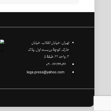
تهـران،‌ خیابان انقلاب، خیابان
خارک، کوچۀ بن‌بست اول، پلاک
۳، واحد ۲۲، طبقۀ ۵
۶۶۷۴۴۰۴۶- ۰۲۱
lega.press@yahoo.com
©