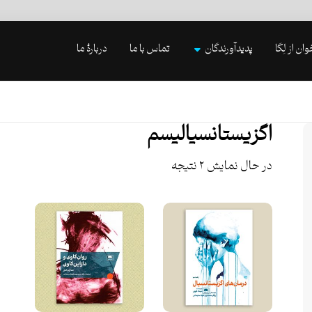
وان از لِگا
پدیدآورندگان
تماس با ما
دربارۀ ما
اگزیستانسیالیسم
در حال نمایش ۲ نتیجه